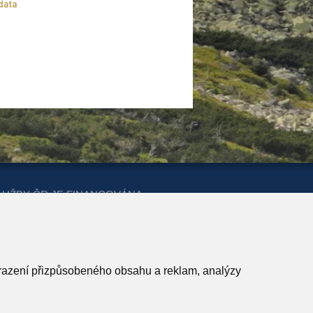
LUŽBY ČR JE FINANCOVÁNA
ERSTVA PRO MÍSTNÍ ROZVOJ A
obrazení přizpůsobeného obsahu a reklam, analýzy