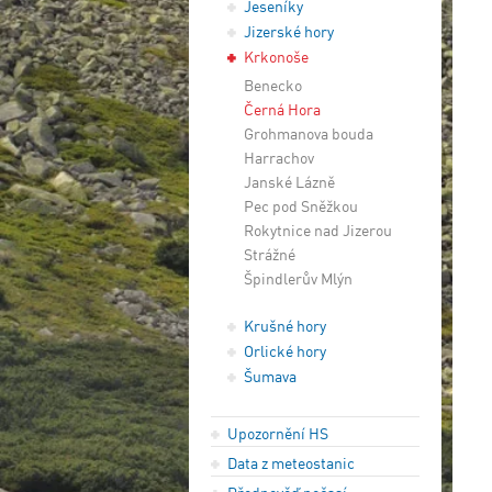
Jeseníky
Jizerské hory
Krkonoše
Benecko
Černá Hora
Grohmanova bouda
Harrachov
Janské Lázně
Pec pod Sněžkou
Rokytnice nad Jizerou
Strážné
Špindlerův Mlýn
Krušné hory
Orlické hory
Šumava
Upozornění HS
Data z meteostanic