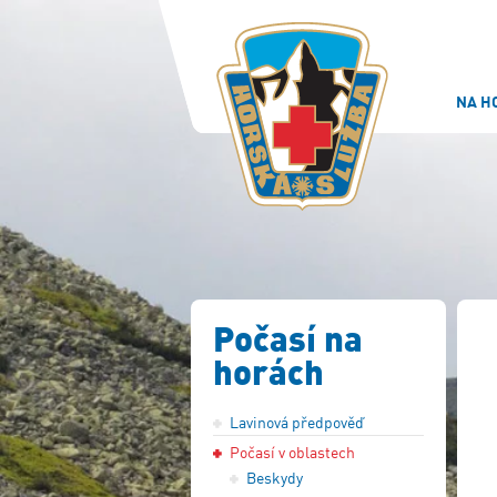
NA H
Počasí na
horách
Lavinová předpověď
Počasí v oblastech
Beskydy