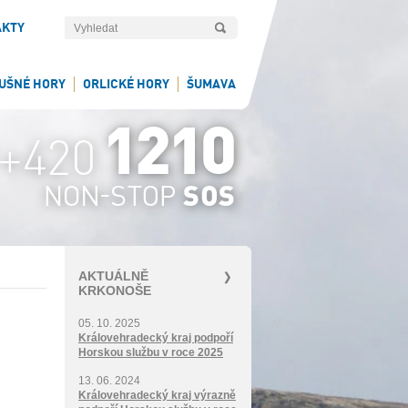
AKTY
UŠNÉ HORY
ORLICKÉ HORY
ŠUMAVA
AKTUÁLNĚ
KRKONOŠE
05. 10. 2025
Královehradecký kraj podpoří
Horskou službu v roce 2025
13. 06. 2024
Královehradecký kraj výrazně