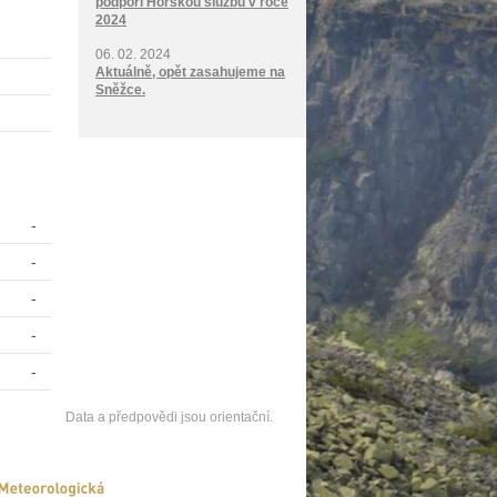
podpoří Horskou službu v roce
2024
06. 02. 2024
Aktuálně, opět zasahujeme na
Sněžce.
-
-
-
-
-
Data a předpovědi jsou orientační.