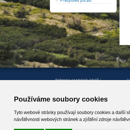
Předpověď počasí
Ochrana osobních údajů
|
Z
Správa cookies
Mapa
H
|
stránek
Zobrazit mobilní
|
web
Používáme soubory cookies
© Horská služba ČR, o.p.s.
P
543 51 Špindlerův Mlýn 260,
Tyto webové stránky používají soubory cookies a další s
T +420 499 433 230
návštěvnosti webových stránek a zjištění zdroje návštěvn
ID schránky: u4zgr6q