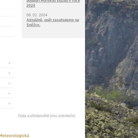
podpoří Horskou službu v roce
2024
06. 02. 2024
Aktuálně, opět zasahujeme na
Sněžce.
-
-
-
-
-
Data a předpovědi jsou orientační.