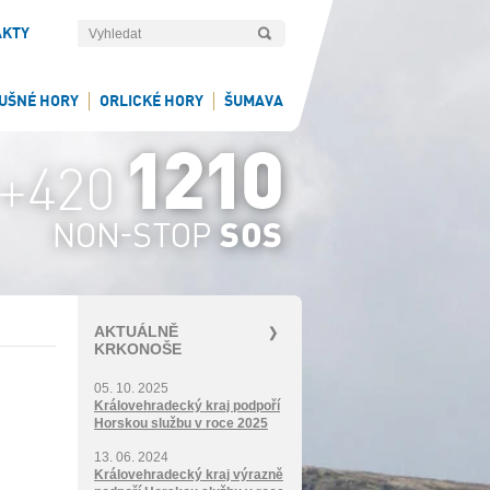
AKTY
UŠNÉ HORY
ORLICKÉ HORY
ŠUMAVA
AKTUÁLNĚ
KRKONOŠE
05. 10. 2025
Královehradecký kraj podpoří
Horskou službu v roce 2025
13. 06. 2024
Královehradecký kraj výrazně