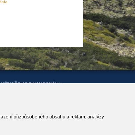
LUŽBY ČR JE FINANCOVÁNA
ERSTVA PRO MÍSTNÍ ROZVOJ A
obrazení přizpůsobeného obsahu a reklam, analýzy