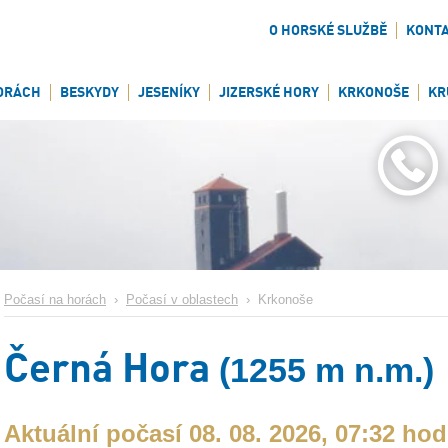
O HORSKÉ SLUŽBĚ
KONT
ORÁCH
BESKYDY
JESENÍKY
JIZERSKÉ HORY
KRKONOŠE
KR
Počasí na horách
›
Počasí v oblastech
›
Krkonoše
Černá Hora
(1255 m n.m.)
Aktuální počasí 08. 08. 2026, 07:32 hod