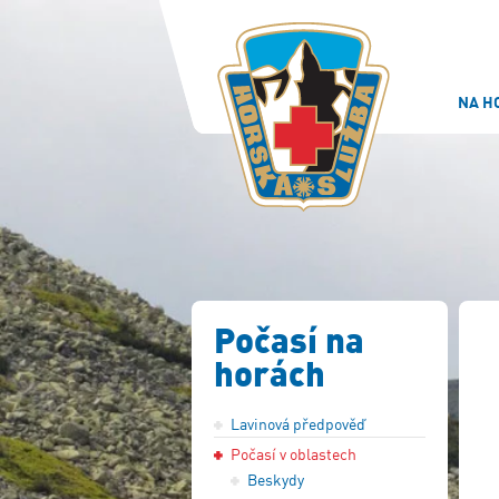
NA H
Počasí na
horách
Lavinová předpověď
Počasí v oblastech
Beskydy