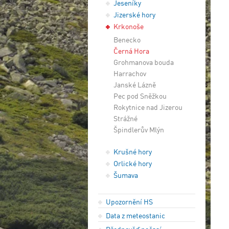
Jeseníky
Jizerské hory
Krkonoše
Benecko
Černá Hora
Grohmanova bouda
Harrachov
Janské Lázně
Pec pod Sněžkou
Rokytnice nad Jizerou
Strážné
Špindlerův Mlýn
Krušné hory
Orlické hory
Šumava
Upozornění HS
Data z meteostanic