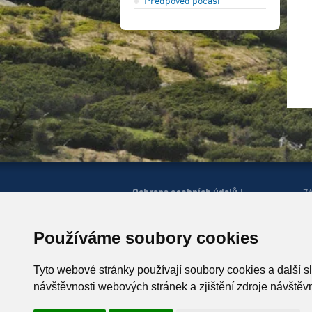
Předpověď počasí
Ochrana osobních údajů
|
Z
Správa cookies
Mapa
H
|
stránek
Zobrazit mobilní
|
web
Používáme soubory cookies
© Horská služba ČR, o.p.s.
P
543 51 Špindlerův Mlýn 260,
Tyto webové stránky používají soubory cookies a další s
T +420 499 433 230
návštěvnosti webových stránek a zjištění zdroje návštěvn
ID schránky: u4zgr6q