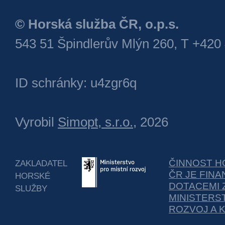
© Horská služba ČR, o.p.s.
543 51 Špindlerův Mlýn 260, T +420
ID schránky: u4zgr6q
Vyrobil
Simopt, s.r.o.
, 2026
ČINNOST H
ZAKLADATEL
ČR JE FIN
HORSKÉ
DOTACEMI 
SLUŽBY
MINISTERS
ROZVOJ A 