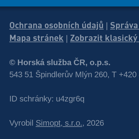
Ochrana osobních údajů
Správa
|
Mapa stránek
Zobrazit klasick
|
© Horská služba ČR, o.p.s.
543 51 Špindlerův Mlýn 260, T +420
ID schránky: u4zgr6q
Vyrobil
Simopt, s.r.o.
, 2026