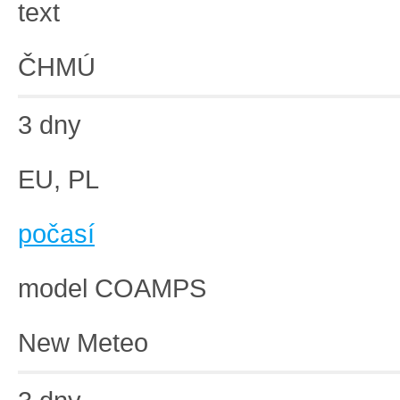
text
ČHMÚ
3 dny
EU, PL
počasí
model COAMPS
New Meteo