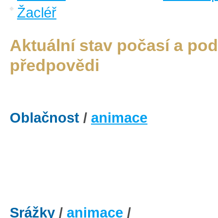
Žacléř
Aktuální stav počasí a po
předpovědi
Oblačnost
/
animace
Srážky
/
animace
/