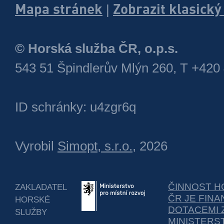
Mapa stránek
Zobrazit klasick
|
© Horská služba ČR, o.p.s.
543 51 Špindlerův Mlýn 260, T +420
ID schránky: u4zgr6q
Vyrobil
Simopt, s.r.o.
, 2026
ČINNOST H
ZAKLADATEL
ČR JE FIN
HORSKÉ
DOTACEMI 
SLUŽBY
MINISTERS