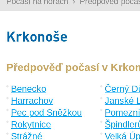
Počasí na horách
›
Předpověď poča
Krkonoše
Předpověď počasí v Krko
Benecko
Černý D
Harrachov
Janské 
Pec pod Sněžkou
Pomezní
Rokytnice
Špindler
Strážné
Velká Ú