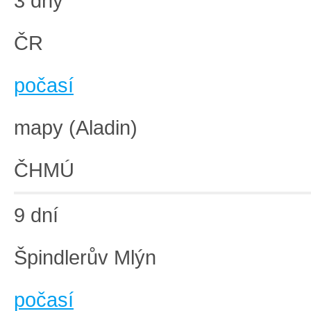
3 dny
ČR
počasí
mapy (Aladin)
ČHMÚ
9 dní
Špindlerův Mlýn
počasí