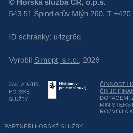
© Horská služba ČR, o.p.s.
543 51 Špindlerův Mlýn 260, T +420
ID schránky: u4zgr6q
Vyrobil
Simopt, s.r.o.
, 2026
ČINNOST H
ZAKLADATEL
ČR JE FIN
HORSKÉ
DOTACEMI 
SLUŽBY
MINISTERS
ROZVOJ A 
PARTNEŘI HORSKÉ SLUŽBY