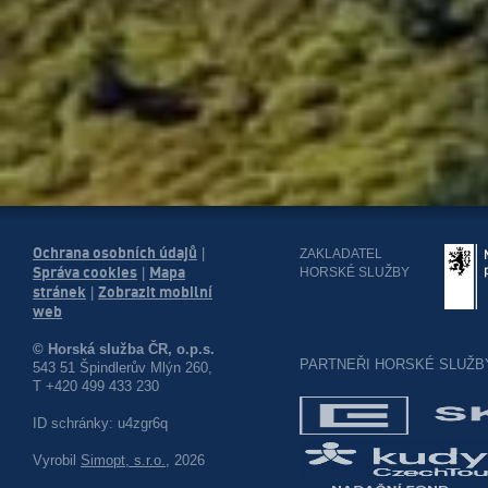
Ochrana osobních údajů
|
ZAKLADATEL
Správa cookies
Mapa
HORSKÉ SLUŽBY
|
stránek
Zobrazit mobilní
|
web
© Horská služba ČR, o.p.s.
PARTNEŘI HORSKÉ SLUŽB
543 51 Špindlerův Mlýn 260,
T +420 499 433 230
ID schránky: u4zgr6q
Vyrobil
Simopt, s.r.o.
, 2026