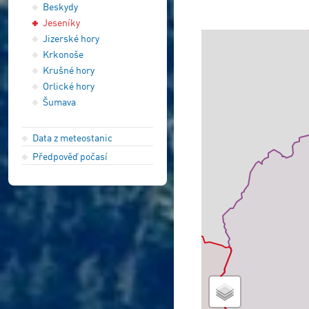
Beskydy
Jeseníky
Jizerské hory
Krkonoše
Krušné hory
Orlické hory
Šumava
Data z meteostanic
Předpověď počasí