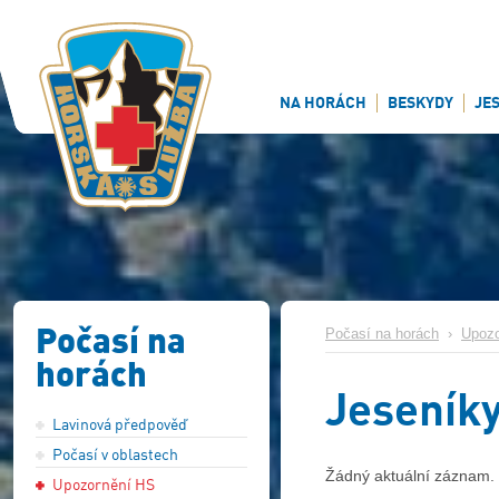
NA HORÁCH
BESKYDY
JE
Počasí na
Počasí na horách
›
Upozo
horách
Jeseník
Lavinová předpověď
Počasí v oblastech
Žádný aktuální záznam.
Upozornění HS