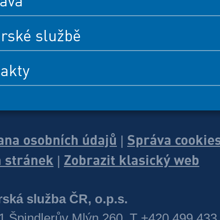
ava
rské službě
akty
ana osobních údajů
Správa cookie
|
 stránek
Zobrazit klasický web
|
ská služba ČR, o.p.s.
1 Špindlerův Mlýn 260, T +420 499 433