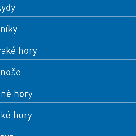
kydy
níky
rské hory
onoše
né hory
cké hory