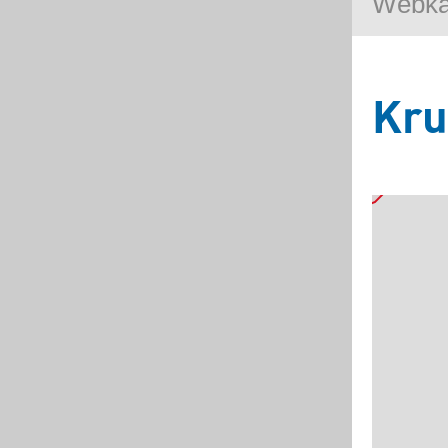
Webk
Kru
5
3
2
Základní
Satelitní
Turistická