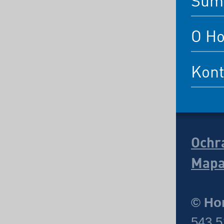
Šum
O Ho
Kont
Ochr
Mapa
© Hor
543 5