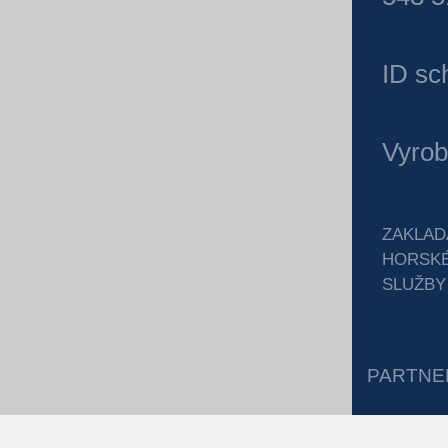
ID sc
Vyrob
ZAKLAD
HORSK
SLUŽBY
PARTNE