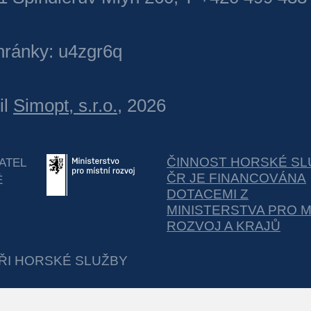
hránky: u4zgr6q
il
Simopt, s.r.o.
, 2026
ČINNOST HORSKÉ SL
ATEL
ČR JE FINANCOVÁNA
É
DOTACEMI Z
MINISTERSTVA PRO M
ROZVOJ A KRAJŮ
ŘI HORSKÉ SLUŽBY