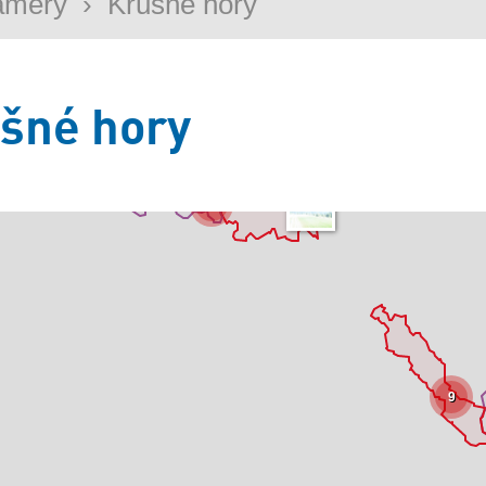
amery
›
Krušné hory
šné hory
26
9
+
−