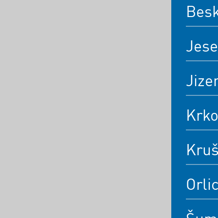
Bes
Jese
Jize
Krk
Kruš
Orli