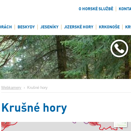
O HORSKÉ SLUŽBĚ
KONT
ORÁCH
BESKYDY
JESENÍKY
JIZERSKÉ HORY
KRKONOŠE
KR
Webkamery
›
Krušné hory
Krušné hory
26
5