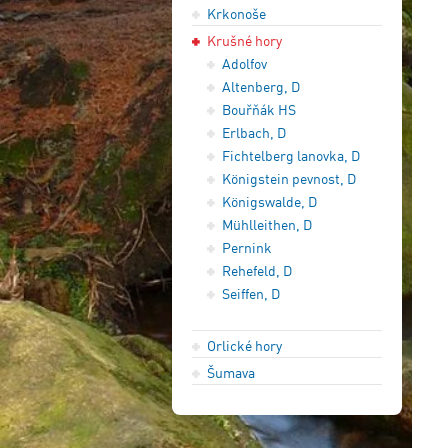
Krkonoše
Krušné hory
3
Adolfov
2
Altenberg, D
Bouřňák HS
Erlbach, D
Fichtelberg lanovka, D
Königstein pevnost, D
Königswalde, D
Mühlleithen, D
Pernink
Rehefeld, D
Seiffen, D
Orlické hory
Šumava
21