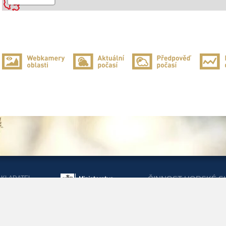
2
AKLADATEL
ČINNOST HORSKÉ S
ORSKÉ SLUŽBY
DOTACEMI Z MINIST
KRAJŮ