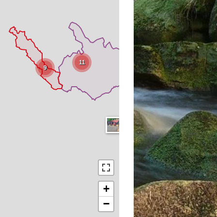
11
9
+
−