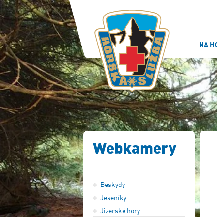
NA H
Webkamery
Beskydy
Jeseníky
Jizerské hory