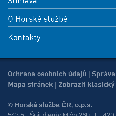
Šumava
O Horské službě
Kontakty
Ochrana osobních údajů
Správa
|
Mapa stránek
Zobrazit klasick
|
© Horská služba ČR, o.p.s.
543 51 Špindlerův Mlýn 260, T +420