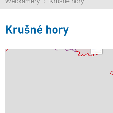
Webkamery
›
Krušné hory
Krušné hory
Základní
Satelitní
Turistická