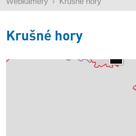
Webkamery
›
Krušné hory
Krušné hory
Základní
Satelitní
Turistická