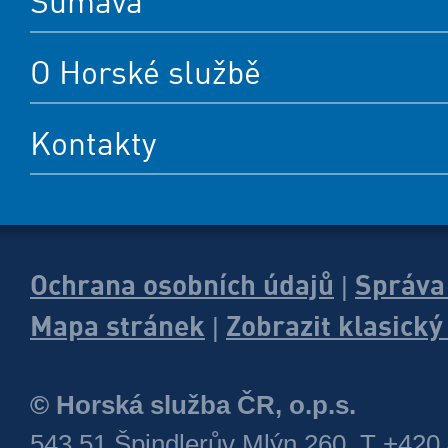
Šumava
O Horské službě
Kontakty
Ochrana osobních údajů
Správa
|
Mapa stránek
Zobrazit klasick
|
© Horská služba ČR, o.p.s.
543 51 Špindlerův Mlýn 260, T +420