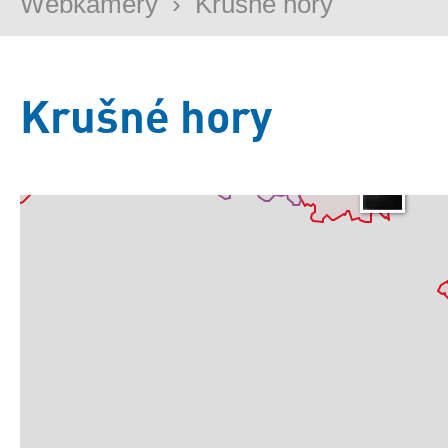
Webkamery
›
Krušné hory
Krušné hory
Základní
Satelitní
Turistická