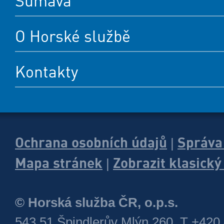
Šumava
O Horské službě
Kontakty
Ochrana osobních údajů
Správa
|
Mapa stránek
Zobrazit klasick
|
© Horská služba ČR, o.p.s.
543 51 Špindlerův Mlýn 260, T +420