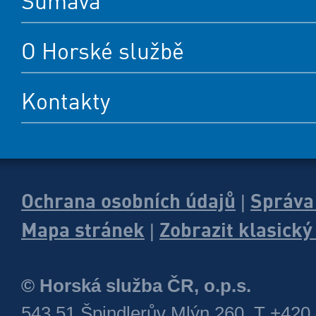
Šumava
O Horské službě
Kontakty
Ochrana osobních údajů
Správa
|
Mapa stránek
Zobrazit klasick
|
© Horská služba ČR, o.p.s.
543 51 Špindlerův Mlýn 260, T +420