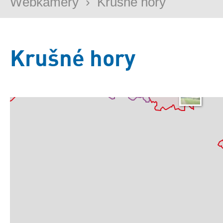
Webkamery
›
Krušné hory
Krušné hory
Základní
Satelitní
Turistická