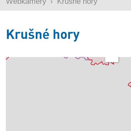
Webkamery
›
Krušné hory
Krušné hory
Základní
Satelitní
Turistická