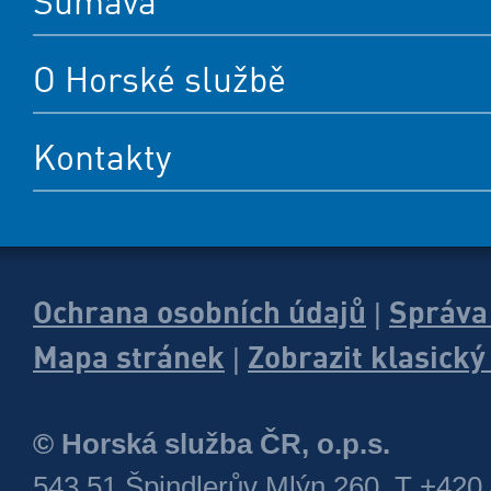
Šumava
O Horské službě
Kontakty
Ochrana osobních údajů
Správa
|
Mapa stránek
Zobrazit klasick
|
© Horská služba ČR, o.p.s.
543 51 Špindlerův Mlýn 260, T +420