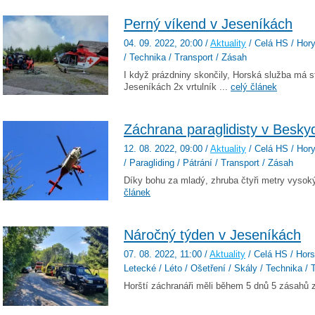
Perný víkend v Jeseníkách
04. 09. 2022
, 20:00
/
Aktuality
/ Celá HS / Hory 
/ Technika / Transport / Zásah
I když prázdniny skončily, Horská služba má s
Jeseníkách 2x vrtulník ...
celý článek
Záchrana paraglidisty v Besky
12. 08. 2022
, 09:00
/
Aktuality
/ Celá HS / Hory 
/ Paragliding / Pátrání / Transport / Zásah
Díky bohu za mladý, zhruba čtyři metry vysoký,
článek
Náročný týden v Jeseníkách
07. 08. 2022
, 11:00
/
Aktuality
/ Celá HS / Horsk
Letecké / Léto / Ošetření / Skály / Technika / 
Horští záchranáři měli během 5 dnů 5 zásahů z