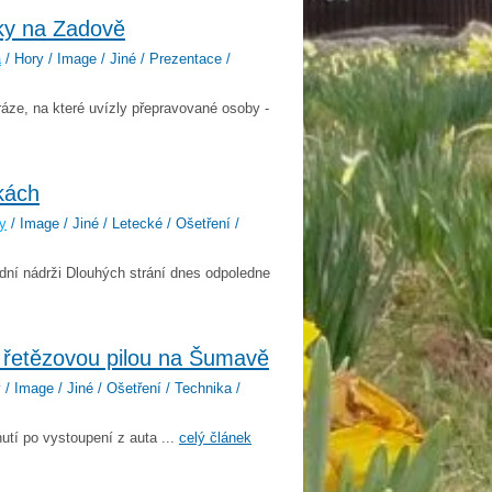
ky na Zadově
a
/ Hory / Image / Jiné / Prezentace /
áze, na které uvízly přepravované osoby -
kách
y
/ Image / Jiné / Letecké / Ošetření /
odní nádrži Dlouhých strání dnes odpoledne
 řetězovou pilou na Šumavě
/ Image / Jiné / Ošetření / Technika /
utí po vystoupení z auta ...
celý článek