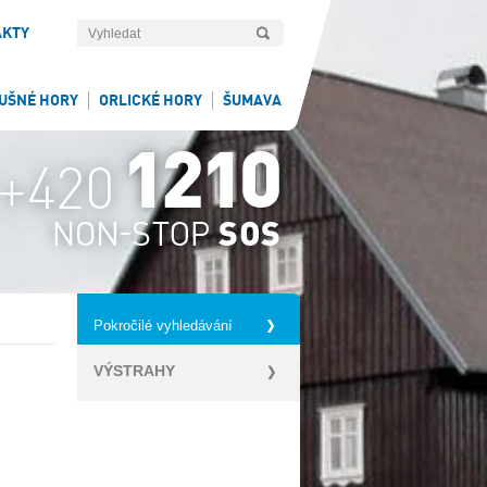
AKTY
UŠNÉ HORY
ORLICKÉ HORY
ŠUMAVA
Pokročilé vyhledávání
VÝSTRAHY