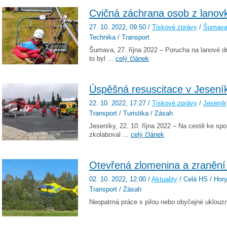
Cvičná záchrana osob z lanov
27. 10. 2022
, 09:50
/
Tiskové zprávy
/
Šumav
Technika / Transport
Šumava, 27. října 2022 – Porucha na lanové dr
to byl ...
celý článek
Úspěšná resuscitace v Jesení
22. 10. 2022
, 17:27
/
Tiskové zprávy
/
Jeseník
Transport / Turistika / Zásah
Jeseníky, 22. 10. října 2022 – Na cestě ke sp
zkolaboval ...
celý článek
Otevřená zlomenina a zranění
02. 10. 2022
, 12:00
/
Aktuality
/ Celá HS / Hory 
Transport / Zásah
Neopatrná práce s pilou nebo obyčejné uklouzn