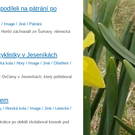
podíleli na pátrání po
 / Image / Jiné / Pátrání
 Horští záchranáři ze Šumavy, německá
yklistky v Jeseníkách
á kola / Hory / Image / Jiné / Ošetření /
lí Ovčárny v Jeseníkách, který potřeboval
cem
y
/ Horská kola / Image / Jiné / Letecké /
s krátce po obědě zkolaboval kousek pod