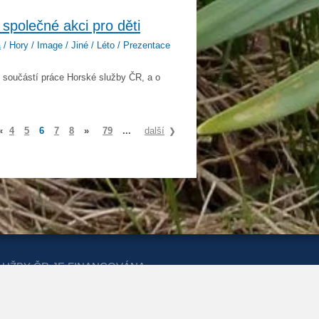
společné akci pro děti
a
/ Hory / Image / Jiné / Léto / Prezentace
 součástí práce Horské služby ČR, a o
«
4
5
6
7
8
»
79
...
další
LUŽBY ČR JE FINANCOVÁNA
ERSTVA PRO MÍSTNÍ ROZVOJ A