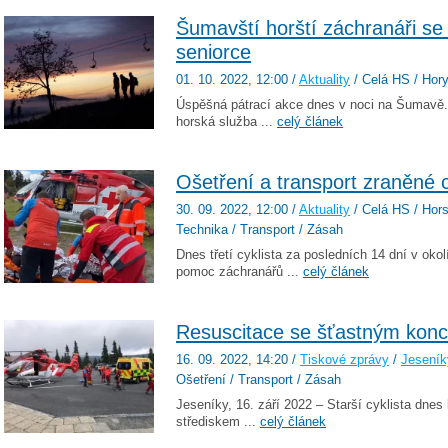
Šumavští horští záchranáři se 
seniorce
01. 10. 2022
, 12:00
/
Aktuality
/ Celá HS / Hory
Úspěšná pátrací akce dnes v noci na Šumavě.
horská služba ...
celý článek
Ošetření a transport zraněné c
30. 09. 2022
, 12:00
/
Aktuality
/ Celá HS / Horsk
Technika / Transport / Zásah
Dnes třetí cyklista za posledních 14 dní v oko
pomoc záchranářů ...
celý článek
Resuscitace se šťastným kon
16. 09. 2022
, 14:20
/
Tiskové zprávy
/
Jeseník
Ošetření / Transport / Zásah
Jeseníky, 16. září 2022 – Starší cyklista dne
střediskem ...
celý článek