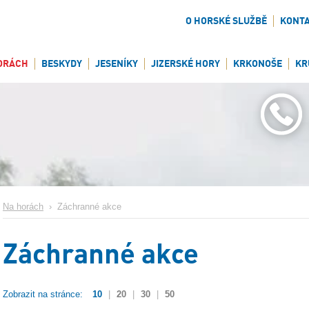
O HORSKÉ SLUŽBĚ
KONT
ORÁCH
BESKYDY
JESENÍKY
JIZERSKÉ HORY
KRKONOŠE
KR
Na horách
›
Záchranné akce
Záchranné akce
Zobrazit na stránce:
10
|
20
|
30
|
50