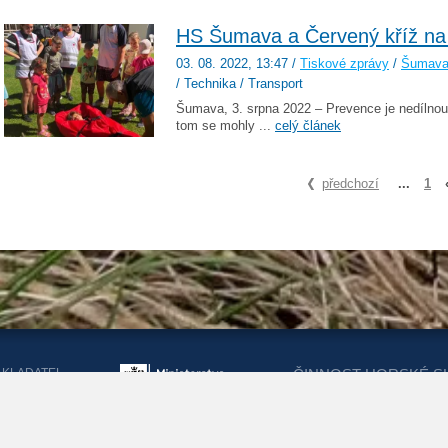
HS Šumava a Červený kříž na 
03. 08. 2022
, 13:47
/
Tiskové zprávy
/
Šumav
/ Technika / Transport
Šumava, 3. srpna 2022 – Prevence je nedílnou
tom se mohly ...
celý článek
předchozí
...
1
AKLADATEL
ČINNOST HORSKÉ S
ORSKÉ SLUŽBY
DOTACEMI Z MINIST
KRAJŮ