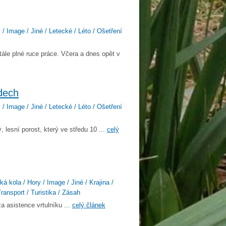
/ Image / Jiné / Letecké / Léto / Ošetření
tále plné ruce práce. Včera a dnes opět v
dech
/ Image / Jiné / Letecké / Léto / Ošetření
 lesní porost, který ve středu 10 ...
celý
á kola / Hory / Image / Jiné / Krajina /
Transport / Turistika / Zásah
a asistence vrtulníku ...
celý článek