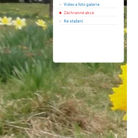
Video a foto galerie
Záchranné akce
Ke stažení