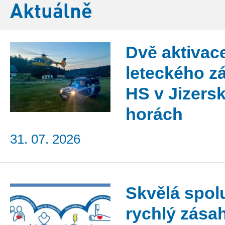
Aktuálně
Dvě aktivac
leteckého z
HS v Jizers
horách
31. 07. 2026
Skvělá spol
rychlý zása