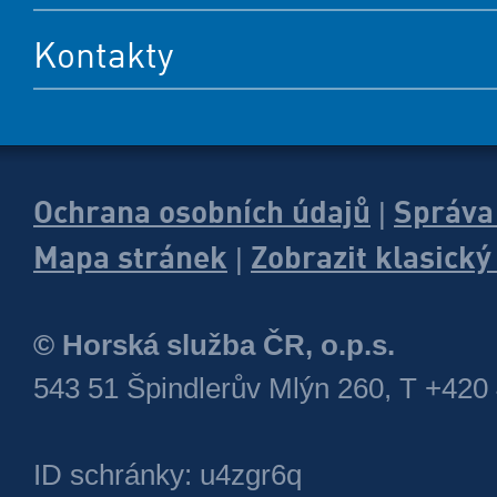
Kontakty
Ochrana osobních údajů
Správa
|
Mapa stránek
Zobrazit klasick
|
© Horská služba ČR, o.p.s.
543 51 Špindlerův Mlýn 260, T +420
ID schránky: u4zgr6q