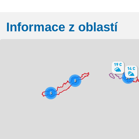
Informace z oblastí
Základní
Satelitní
Turistická
25
8
6