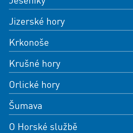
Jeseníky
Jizerské hory
Krkonoše
Krušné hory
Orlické hory
Šumava
O Horské službě