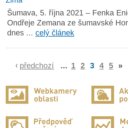
Zima
Šumava, 5. října 2021 – Fenka E
Ondřeje Zemana ze šumavské Hor
dnes ...
celý článek
předchozí
...
1
2
3
4
5
»