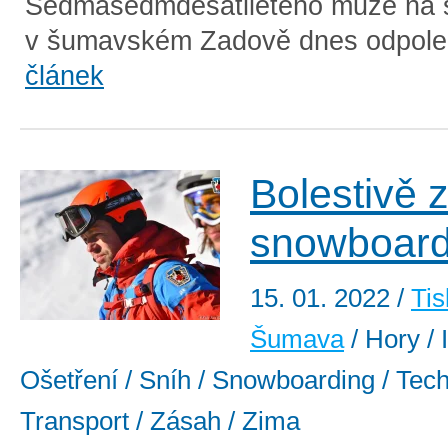
Sedmasedmdesátiletého muže na 
v šumavském Zadově dnes odpole
článek
Bolestivě 
snowboard
15. 01. 2022
/
Tis
Šumava
/ Hory / 
Ošetření / Sníh / Snowboarding / Tech
Transport / Zásah / Zima