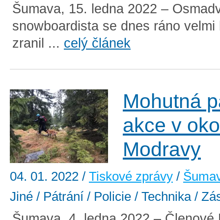
Šumava, 15. ledna 2022 – Osmadva
snowboardista se dnes ráno velmi 
zranil ...
celý článek
Mohutná pá
akce v oko
Modravy
04. 01. 2022
/
Tiskové zprávy
/
Šuma
Jiné / Pátrání / Policie / Technika / Z
Šumava, 4. ledna 2022 – Členové