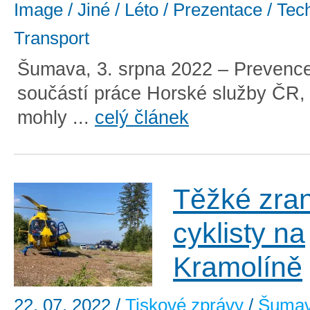
Image / Jiné / Léto / Prezentace / Tec
Transport
Šumava, 3. srpna 2022 – Prevence
součástí práce Horské služby ČR,
mohly ...
celý článek
Těžké zra
cyklisty na
Kramolíně
22. 07. 2022
/
Tiskové zprávy
/
Šuma