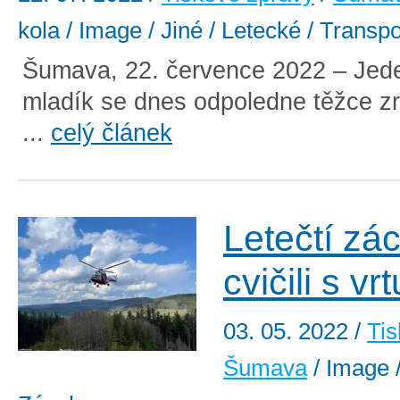
kola / Image / Jiné / Letecké / Transp
Šumava, 22. července 2022 – Jede
mladík se dnes odpoledne těžce zr
...
celý článek
Letečtí zá
cvičili s v
03. 05. 2022
/
Tis
Šumava
/ Image /