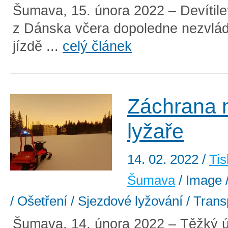
Šumava, 15. února 2022 – Devítile
z Dánska včera dopoledne nezvládl
jízdě ...
celý článek
Záchrana 
lyžaře
14. 02. 2022
/
Tis
Šumava
/ Image /
/ Ošetření / Sjezdové lyžování / Trans
Šumava, 14. února 2022 – Těžký ú