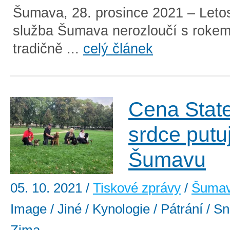
Šumava, 28. prosince 2021 – Leto
služba Šumava nerozloučí s roke
tradičně ...
celý článek
Cena Stat
srdce putu
Šumavu
05. 10. 2021
/
Tiskové zprávy
/
Šuma
Image / Jiné / Kynologie / Pátrání / Sn