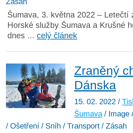
Zásah
Šumava, 3. května 2022 – Letečtí 
Horské služby Šumava a Krušné hor
dnes ...
celý článek
Zraněný c
Dánska
15. 02. 2022
/
Tis
Šumava
/ Image /
/ Ošetření / Sníh / Transport / Zásah