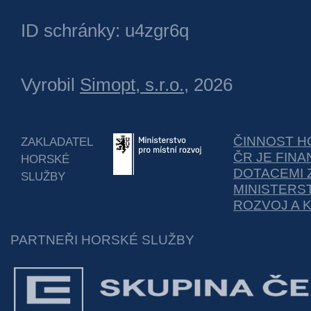
ID schránky: u4zgr6q
Vyrobil
Simopt, s.r.o.
, 2026
ČINNOST H
ZAKLADATEL
ČR JE FIN
HORSKÉ
DOTACEMI 
SLUŽBY
MINISTERS
ROZVOJ A 
PARTNEŘI HORSKÉ SLUŽBY