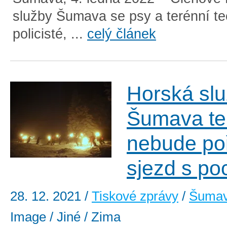
služby Šumava se psy a terénní te
policisté, ...
celý článek
Horská sl
Šumava te
nebude po
sjezd s p
28. 12. 2021
/
Tiskové zprávy
/
Šuma
Image / Jiné / Zima