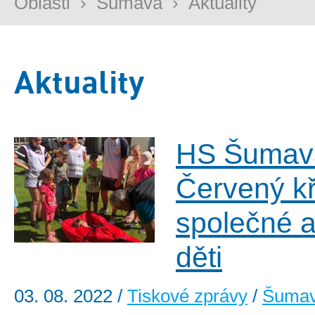
Oblasti
›
Šumava
›
Aktuality
Aktuality
HS Šumav
Červený kř
společné a
děti
03. 08. 2022
/
Tiskové zprávy
/
Šuma