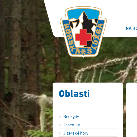
NA H
Oblasti
Beskydy
Jeseníky
Jizerské hory