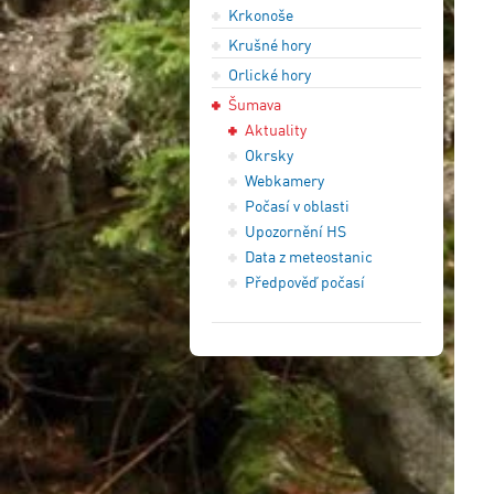
Krkonoše
Krušné hory
Orlické hory
Šumava
Aktuality
Okrsky
Webkamery
Počasí v oblasti
Upozornění HS
Data z meteostanic
Předpověď počasí