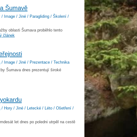
 na Šumavě
 / Image / Jiné / Paragliding / Školení /
užby oblasti Šumava proběhlo tento
ý článek
řejnosti
a
/ Image / Jiné / Prezentace / Technika
žby Šumava dnes prezentují široké
myokardu
a
/ Hory / Jiné / Letecké / Léto / Ošetření /
desát let dnes po poledni utrpěl na cestě