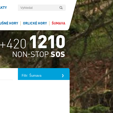
AKTY
UŠNÉ HORY
ORLICKÉ HORY
ŠUMAVA
Filtr: Šumava