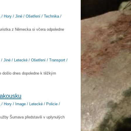
a
/ Hory / Jiné / Ošetření / Technika /
uristka z Německa si včera odpoledne
/ Jiné / Letecké / Ošetření / Transport /
e došlo dnes dopoledne k těžkým
Rakousku
a
/ Hory / Image / Letecké / Policie /
užby Šumava představili v uplynulých