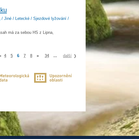
rku
a
/ Jiné / Letecké / Sjezdové lyžování /
ásah má za sebou HS z Lipna,
«
4
5
6
7
8
»
34
...
další