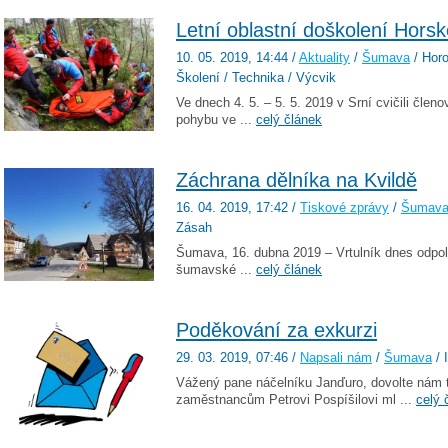
Letní oblastní doškolení Hors
10. 05. 2019
, 14:44
/
Aktuality
/
Šumava
/ Horo
Školení / Technika / Výcvik
Ve dnech 4. 5. – 5. 5. 2019 v Srní cvičili čle
pohybu ve ...
celý článek
Záchrana dělníka na Kvildě
16. 04. 2019
, 17:42
/
Tiskové zprávy
/
Šumav
Zásah
Šumava, 16. dubna 2019 – Vrtulník dnes odpol
šumavské ...
celý článek
Poděkování za exkurzi
29. 03. 2019
, 07:46
/
Napsali nám
/
Šumava
/ 
Vážený pane náčelníku Janďuro, dovolte nám
zaměstnancům Petrovi Pospíšilovi ml ...
celý 