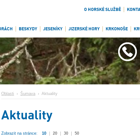
O HORSKÉ SLUŽBĚ
KONT
ORÁCH
BESKYDY
JESENÍKY
JIZERSKÉ HORY
KRKONOŠE
KR
Oblasti
›
Šumava
›
Aktuality
Aktuality
Zobrazit na stránce:
10
|
20
|
30
|
50