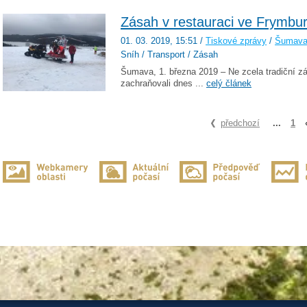
Zásah v restauraci ve Frymbu
01. 03. 2019
, 15:51
/
Tiskové zprávy
/
Šumav
Sníh / Transport / Zásah
Šumava, 1. března 2019 – Ne zcela tradiční z
zachraňovali dnes ...
celý článek
předchozí
...
1