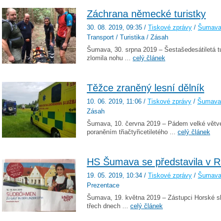
Záchrana německé turistky
30. 08. 2019
, 09:35
/
Tiskové zprávy
/
Šumav
Transport / Turistika / Zásah
Šumava, 30. srpna 2019 – Šestašedesátiletá t
zlomila nohu ...
celý článek
Těžce zraněný lesní dělník
10. 06. 2019
, 11:06
/
Tiskové zprávy
/
Šumava
Zásah
Šumava, 10. června 2019 – Pádem velké větv
poraněním třiačtyřicetiletého ...
celý článek
HS Šumava se představila v 
19. 05. 2019
, 10:34
/
Tiskové zprávy
/
Šumav
Prezentace
Šumava, 19. května 2019 – Zástupci Horské sl
třech dnech ...
celý článek