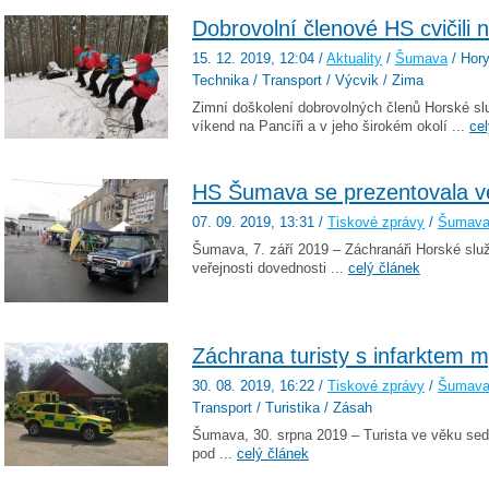
Dobrovolní členové HS cvičili
15. 12. 2019
, 12:04
/
Aktuality
/
Šumava
/ Hory
Technika / Transport / Výcvik / Zima
Zimní doškolení dobrovolných členů Horské sl
víkend na Pancíři a v jeho širokém okolí ...
cel
HS Šumava se prezentovala ve
07. 09. 2019
, 13:31
/
Tiskové zprávy
/
Šumav
Šumava, 7. září 2019 – Záchranáři Horské slu
veřejnosti dovednosti ...
celý článek
Záchrana turisty s infarktem 
30. 08. 2019
, 16:22
/
Tiskové zprávy
/
Šumav
Transport / Turistika / Zásah
Šumava, 30. srpna 2019 – Turista ve věku sedm
pod ...
celý článek