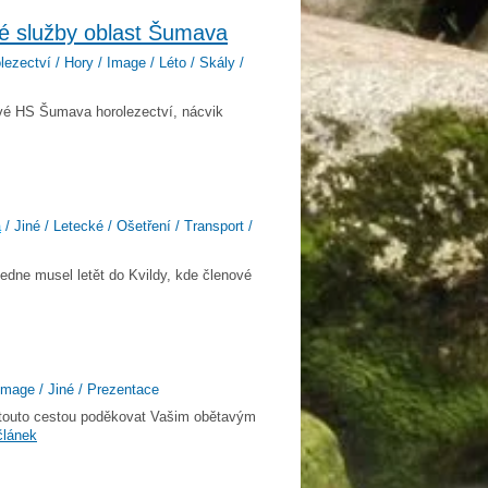
ké služby oblast Šumava
lezectví / Hory / Image / Léto / Skály /
nové HS Šumava horolezectví, nácvik
a
/ Jiné / Letecké / Ošetření / Transport /
edne musel letět do Kvildy, kde členové
Image / Jiné / Prezentace
 touto cestou poděkovat Vašim obětavým
článek