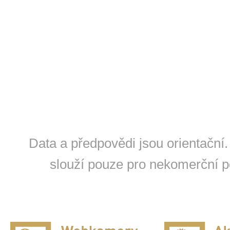
Na horách
Beskydy
Jeseníky