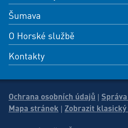
Vyrobil
Simopt, s.r.o.
, 2026
ČINNOST H
ZAKLADATEL
ČR JE FIN
HORSKÉ
DOTACEMI 
SLUŽBY
MINISTERS
ROZVOJ A 
PARTNEŘI HORSKÉ SLUŽBY