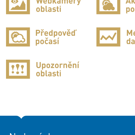
Jizerské hory
Krkonoše
Krušné hory
Orlické hory
Šumava
O Horské službě