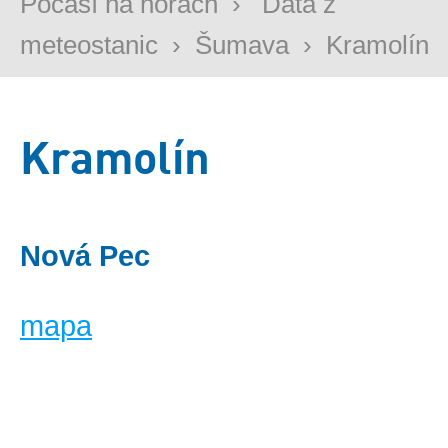
Počasí na horách
›
Data z
meteostanic
›
Šumava
›
Kramolín
Kramolín
Nová Pec
mapa