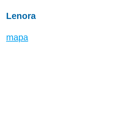
Lenora
mapa
Hliniště
mapa