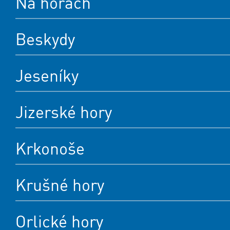
Kontakty
Ochrana osobních údajů
Správa
|
Mapa stránek
Zobrazit klasick
|
© Horská služba ČR, o.p.s.
543 51 Špindlerův Mlýn 260, T +420
ID schránky: u4zgr6q