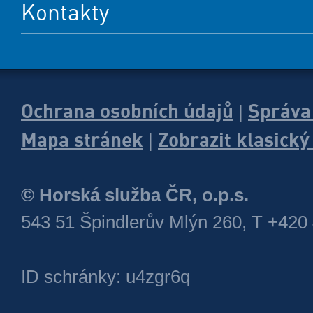
Kontakty
Ochrana osobních údajů
Správa
|
Mapa stránek
Zobrazit klasick
|
© Horská služba ČR, o.p.s.
543 51 Špindlerův Mlýn 260, T +420
ID schránky: u4zgr6q