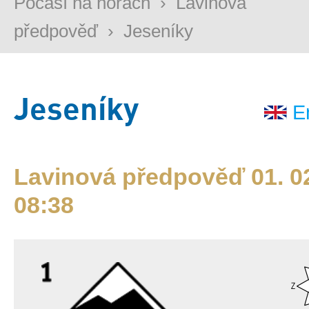
Počasí na horách
›
Lavinová
předpověď
›
Jeseníky
Jeseníky
E
Lavinová předpověď 01. 02
08:38