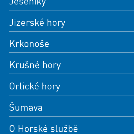
Jeseníky
Jizerské hory
Krkonoše
Krušné hory
Orlické hory
Šumava
O Horské službě