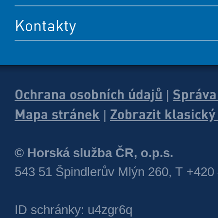
Kontakty
Ochrana osobních údajů
Správa
|
Mapa stránek
Zobrazit klasick
|
© Horská služba ČR, o.p.s.
543 51 Špindlerův Mlýn 260, T +420
ID schránky: u4zgr6q