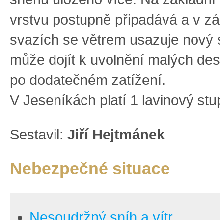
vrstvu postupně připadává a v z
svazích se větrem usazuje nový 
může dojít k uvolnění malých des
po dodatečném zatížení.
V Jeseníkách platí 1 lavinový stu
Sestavil:
Jiří Hejtmánek
Nebezpečné situace
Nesoudržný sníh a vítr