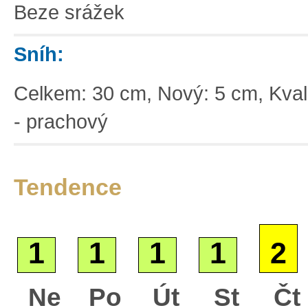
Beze srážek
Sníh:
Celkem: 30 cm, Nový: 5 cm, Kvali
- prachový
Tendence
1
1
1
1
2
Základní
Ne
Po
Út
St
Čt
Satelitní
Turistická