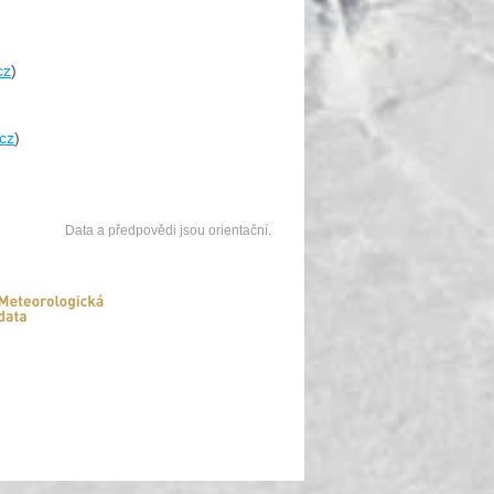
cz
)
.cz
)
Data a předpovědi jsou orientační.