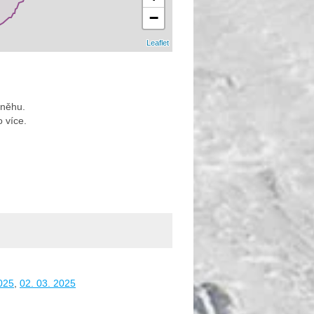
−
Leaflet
sněhu.
o více.
025
,
02. 03. 2025