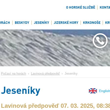
O HORSKÉ SLUŽBĚ
KONT
ORÁCH
BESKYDY
JESENÍKY
JIZERSKÉ HORY
KRKONOŠE
KR
Počasí na horách
›
Lavinová předpověď
›
Jeseníky
Jeseníky
English
Lavinová předpověď 07. 03. 2025, 08:3