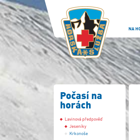
NA H
Počasí na
horách
Lavinová předpověď
Jeseníky
Krkonoše