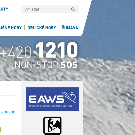
AKTY
UŠNÉ HORY
ORLICKÉ HORY
ŠUMAVA
 version
8