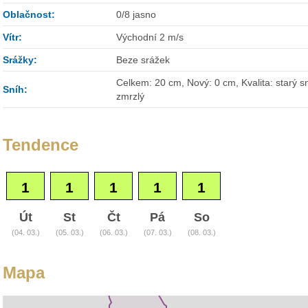
Oblačnost:
0/8 jasno
Vítr:
Východní 2 m/s
Srážky:
Beze srážek
Celkem: 20 cm, Nový: 0 cm, Kvalita: starý sn
Sníh:
zmrzlý
Tendence
1
1
1
1
1
Út
St
Čt
Pá
So
(04. 03.)
(05. 03.)
(06. 03.)
(07. 03.)
(08. 03.)
Mapa