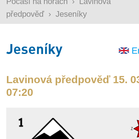
Počasí na horách
›
Lavinová
předpověď
›
Jeseníky
Jeseníky
E
Lavinová předpověď 15. 03
07:20