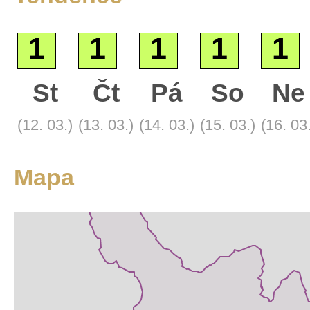
1
1
1
1
1
St
Čt
Pá
So
Ne
Základní
(12. 03.)
(13. 03.)
(14. 03.)
(15. 03.)
(16. 03
Satelitní
Turistická
Mapa