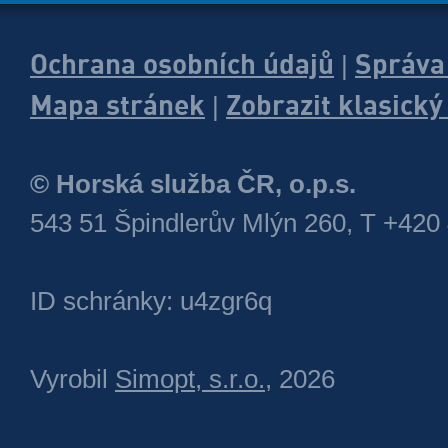
Ochrana osobních údajů
Správa
|
Mapa stránek
Zobrazit klasick
|
© Horská služba ČR, o.p.s.
543 51 Špindlerův Mlýn 260, T +420
ID schránky: u4zgr6q
Vyrobil
Simopt, s.r.o.
, 2026