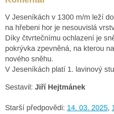
V Jeseníkách v 1300 m/m leží d
na hřebeni hor je nesouvislá vrst
Díky čtvrtečnímu ochlazení je s
pokrývka zpevněná, na kterou n
nového sněhu.
V Jeseníkách platí 1. lavinový st
Sestavil:
Jiří Hejtmánek
Starší předpovědi:
14. 03. 2025
,