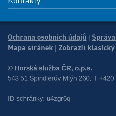
Kontakty
Ochrana osobních údajů
Správa
|
Mapa stránek
Zobrazit klasick
|
© Horská služba ČR, o.p.s.
543 51 Špindlerův Mlýn 260, T +420
ID schránky: u4zgr6q