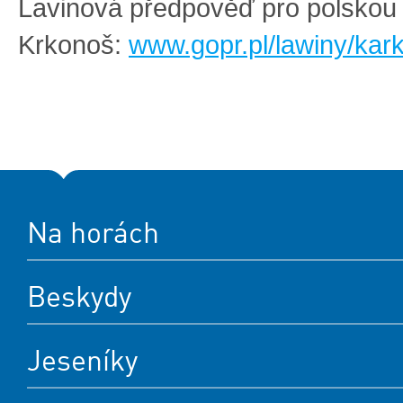
Lavinová předpověď pro polskou 
Krkonoš:
www.gopr.pl/lawiny/kar
Na horách
Beskydy
Jeseníky