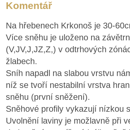
Komentář
Na hřebenech Krkonoš je 30-60
Více sněhu je uloženo na závětr
(V,JV,J,JZ,Z,) v odtrhových zóná
žlabech.
Sníh napadl na slabou vrstvu ná
níž se tvoří nestabilní vrstva hra
sněhu (první sněžení).
Sněhové profily vykazují nízkou st
Uvolnění laviny je možlavně při 