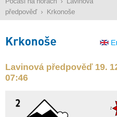
Počasí na horách
›
Lavinová
předpověď
›
Krkonoše
Krkonoše
E
Lavinová předpověď 19. 12
07:46