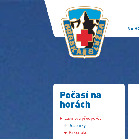
NA H
Počasí na
horách
Lavinová předpověď
Jeseníky
Krkonoše