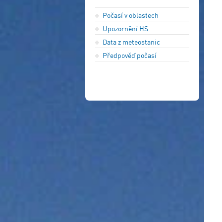
Počasí v oblastech
Upozornění HS
Data z meteostanic
Předpověď počasí