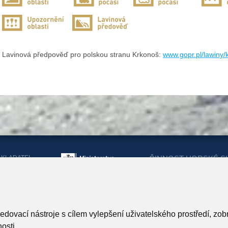
Lavinová předpověď pro polskou stranu Krkonoš:
www.gopr.pl/lawiny
AKLADATEL
ČINNOST HORSKÉ S
ORSKÉ SLUŽBY
DOTACEMI Z MINIST
KRAJŮ
ARTNEŘI HORSKÉ SLUŽBY
ledovací nástroje s cílem vylepšení uživatelského prostředí, z
osti.