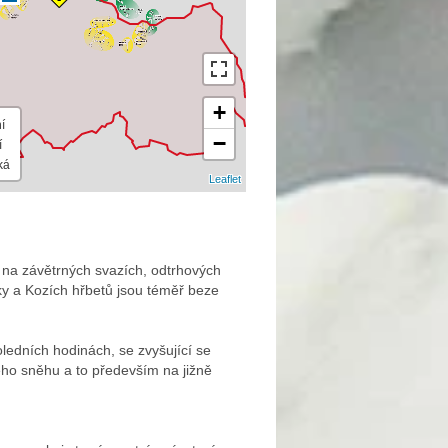
+
í
−
í
ká
Leaflet
na závětrných svazích, odtrhových
ky a Kozích hřbetů jsou téměř beze
ledních hodinách, se zvyšující se
ého sněhu a to především na jižně