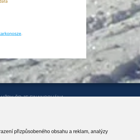
/karkonosze
.
LUŽBY ČR JE FINANCOVÁNA
ERSTVA PRO MÍSTNÍ ROZVOJ A
obrazení přizpůsobeného obsahu a reklam, analýzy