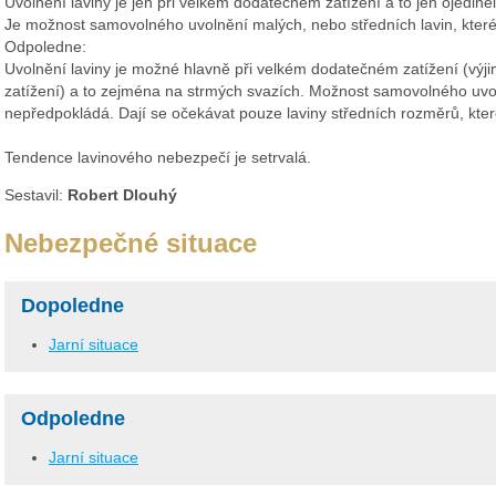
Uvolnění laviny je jen při velkém dodatečném zatížení a to jen ojedin
Je možnost samovolného uvolnění malých, nebo středních lavin, které 
Odpoledne:
Uvolnění laviny je možné hlavně při velkém dodatečném zatížení (vý
zatížení) a to zejména na strmých svazích. Možnost samovolného uvol
nepředpokládá. Dají se očekávat pouze laviny středních rozměrů, kter
Tendence lavinového nebezpečí je setrvalá.
Sestavil:
Robert Dlouhý
Nebezpečné situace
Dopoledne
Jarní situace
Odpoledne
Jarní situace