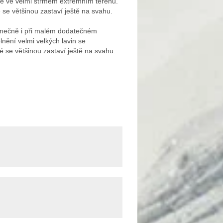
ěle ve velmi strmém extrémním terénu.
se většinou zastaví ještě na svahu.
jimečně i při malém dodatečném
nění velmi velkých lavin se
é se většinou zastaví ještě na svahu.