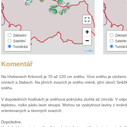
+
Základní
Základn
−
Satelitní
Satelitn
Turistická
Turistic
Leaflet
Komentář
Na hřebenech Krkonoš je 70 až 120 cm sněhu. Více sněhu je uloženo 
zónách a žlabech. Na jižních svazích je sněhu méně, jižní úbočí Sněž
sněhu.
V dopoledních hodinách je sněhová pokrývka ztuhlá až zmrzlá. V odpo
teplotou, riziko pádu lavin stoupá. Mohou se vyskytnout laviny z mokr
orientovaných a slunných svazích.
Dopoledne: