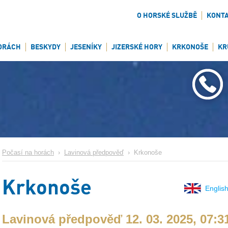
O HORSKÉ SLUŽBĚ
KONT
ORÁCH
BESKYDY
JESENÍKY
JIZERSKÉ HORY
KRKONOŠE
KR
Počasí na horách
›
Lavinová předpověď
›
Krkonoše
Krkonoše
English
Lavinová předpověď 12. 03. 2025, 07:3