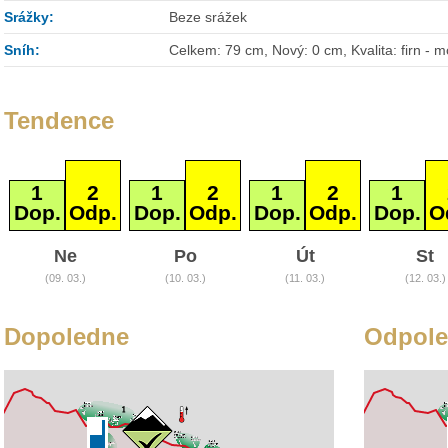
Srážky:
Beze srážek
Sníh:
Celkem: 79 cm, Nový: 0 cm, Kvalita: firn - m
Tendence
1
2
1
2
1
2
1
Dop.
Odp.
Dop.
Odp.
Dop.
Odp.
Dop.
O
Ne
Po
Út
St
(09. 03.)
(10. 03.)
(11. 03.)
(12. 03.)
Dopoledne
Odpol