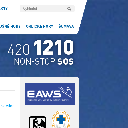
AKTY
UŠNÉ HORY
ORLICKÉ HORY
ŠUMAVA
 version
1