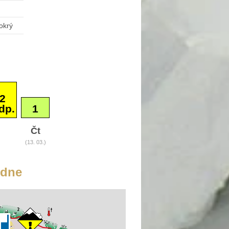
okrý
2
dp.
1
Čt
(13. 03.)
edne