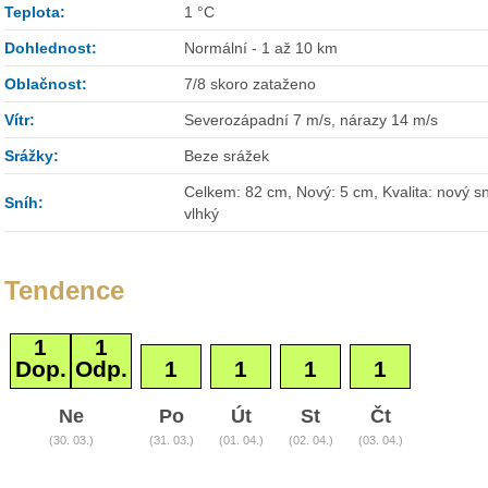
Teplota:
1 °C
Dohlednost:
Normální - 1 až 10 km
Oblačnost:
7/8 skoro zataženo
Vítr:
Severozápadní 7 m/s, nárazy 14 m/s
Srážky:
Beze srážek
Celkem: 82 cm, Nový: 5 cm, Kvalita: nový sn
Sníh:
vlhký
Tendence
1
1
Dop.
Odp.
1
1
1
1
Ne
Po
Út
St
Čt
(30. 03.)
(31. 03.)
(01. 04.)
(02. 04.)
(03. 04.)