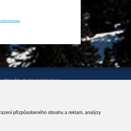
/karkonosze
.
LUŽBY ČR JE FINANCOVÁNA
ERSTVA PRO MÍSTNÍ ROZVOJ A
obrazení přizpůsobeného obsahu a reklam, analýzy