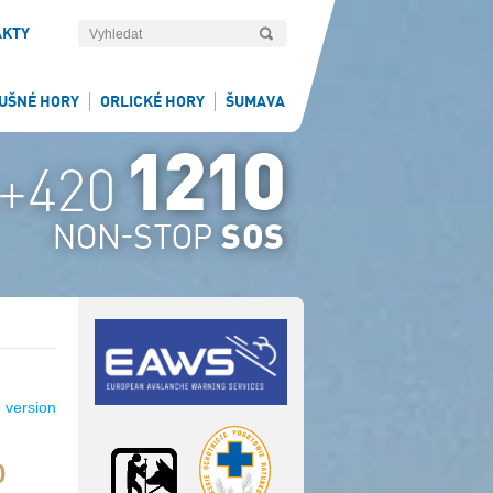
AKTY
UŠNÉ HORY
ORLICKÉ HORY
ŠUMAVA
 version
0