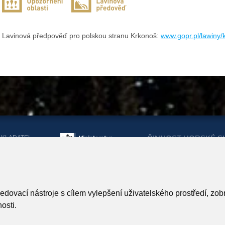
Lavinová předpověď pro polskou stranu Krkonoš:
www.gopr.pl/lawiny
AKLADATEL
ČINNOST HORSKÉ S
ORSKÉ SLUŽBY
DOTACEMI Z MINIST
KRAJŮ
ARTNEŘI HORSKÉ SLUŽBY
ledovací nástroje s cílem vylepšení uživatelského prostředí, z
osti.