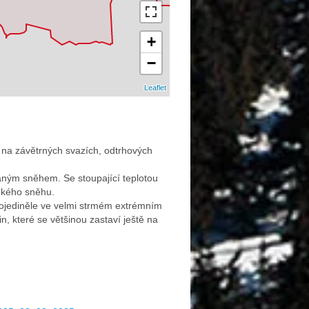
+
−
Leaflet
na závětrných svazích, odtrhových
aným sněhem. Se stoupající teplotou
okého sněhu.
 ojediněle ve velmi strmém extrémním
, které se většinou zastaví ještě na