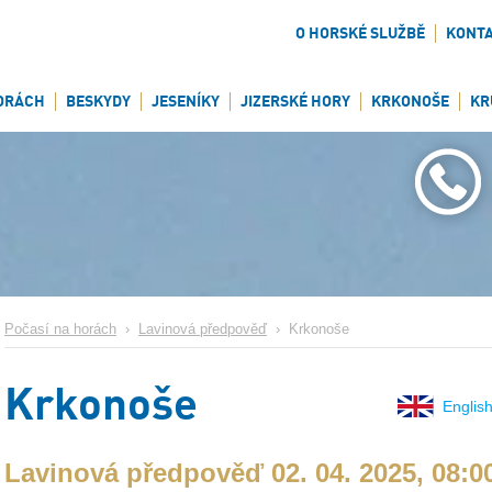
O HORSKÉ SLUŽBĚ
KONT
ORÁCH
BESKYDY
JESENÍKY
JIZERSKÉ HORY
KRKONOŠE
KR
Počasí na horách
›
Lavinová předpověď
›
Krkonoše
Krkonoše
English
Lavinová předpověď 02. 04. 2025, 08:0