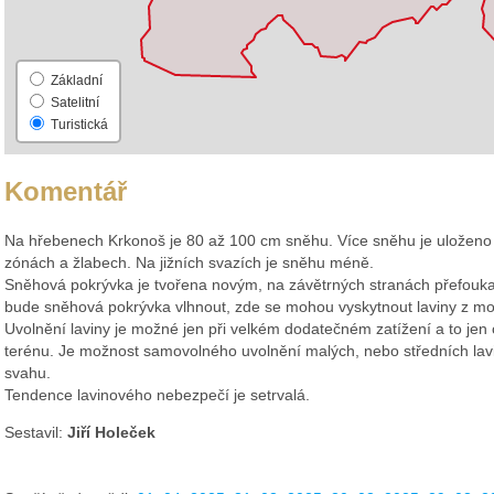
Základní
Satelitní
Turistická
Komentář
Na hřebenech Krkonoš je 80 až 100 cm sněhu. Více sněhu je uloženo 
zónách a žlabech. Na jižních svazích je sněhu méně.
Sněhová pokrývka je tvořena novým, na závětrných stranách přefouk
bude sněhová pokrývka vlhnout, zde se mohou vyskytnout laviny z m
Uvolnění laviny je možné jen při velkém dodatečném zatížení a to jen
terénu. Je možnost samovolného uvolnění malých, nebo středních lavin
svahu.
Tendence lavinového nebezpečí je setrvalá.
Sestavil:
Jiří Holeček