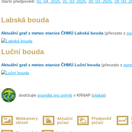
Starší předpovědi:
01. 04. 2025
,
31. 03. 2025
,
30. 03. 2025
,
29. 03. 2
Labská bouda
Aktuální graf z meteo stanice ČHMÚ Labská bouda
(převzato z
po
Luční bouda
Aktuální graf z meteo stanice ČHMÚ Luční bouda
(převzato z
port
dodržujte
pravidla pro pohyb
v KRNAP (
plakát
)