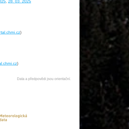
025
,
28. 03. 2025
rtal.chmi.cz
)
al.chmi.cz
)
Data a předpovědi jsou orientační.