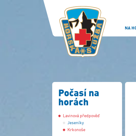
NA H
Počasí na
horách
Lavinová předpověď
Jeseníky
Krkonoše