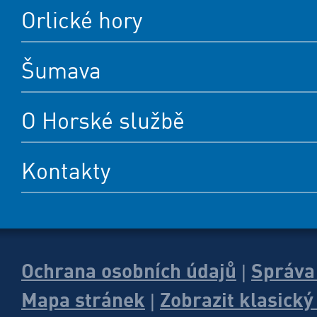
Orlické hory
Šumava
O Horské službě
Kontakty
Ochrana osobních údajů
Správa
|
Mapa stránek
Zobrazit klasick
|