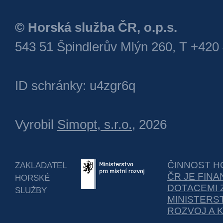
© Horská služba ČR, o.p.s.
543 51 Špindlerův Mlýn 260, T +420
ID schránky: u4zgr6q
Vyrobil
Simopt, s.r.o.
, 2026
ČINNOST H
ZAKLADATEL
ČR JE FIN
HORSKÉ
DOTACEMI 
SLUŽBY
MINISTERS
ROZVOJ A 