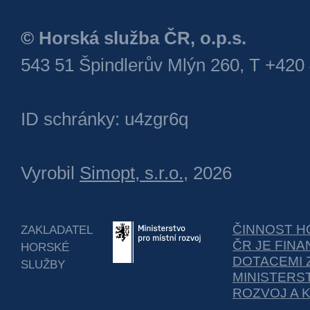
© Horská služba ČR, o.p.s.
543 51 Špindlerův Mlýn 260, T +420
ID schránky: u4zgr6q
Vyrobil
Simopt, s.r.o.
, 2026
ČINNOST H
ZAKLADATEL
ČR JE FIN
HORSKÉ
DOTACEMI 
SLUŽBY
MINISTERS
ROZVOJ A 