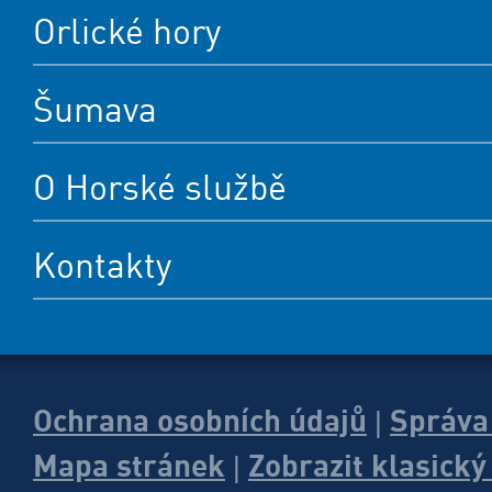
Orlické hory
Šumava
O Horské službě
Kontakty
Ochrana osobních údajů
Správa
|
Mapa stránek
Zobrazit klasick
|