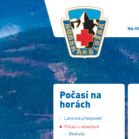
NA H
Počasí na
horách
Lavinová předpověď
Počasí v oblastech
Beskydy