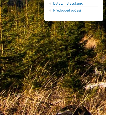
Data z meteostanic
Předpověď počasí