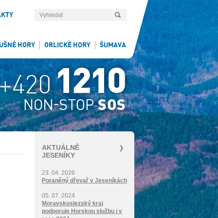
AKTY
UŠNÉ HORY
ORLICKÉ HORY
ŠUMAVA
AKTUÁLNĚ
JESENÍKY
23. 04. 2026
Poraněný dřevař v Jeseníkách
05. 07. 2024
Moravskoslezský kraj
podporuje Horskou službu i v