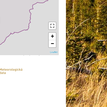
+
−
Leaflet
Data a předpovědi jsou orientační.