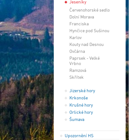
Jeseníky
Červenohorské sedlo
Dolní Morava
Franciska
Hynčice pod Sušinou
Karlov
Kouty nad Desnou
Ovčárna
Paprsek - Velké
Vrbno
Ramzová
Skřítek
Jizerské hory
Krkonoše
Krušné hory
Orlické hory
Šumava
Upozornění HS