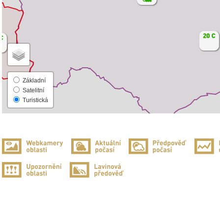
Základní
Satelitní
Turistická