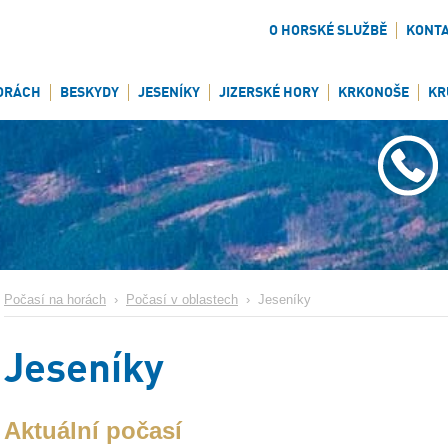
O HORSKÉ SLUŽBĚ
KONT
ORÁCH
BESKYDY
JESENÍKY
JIZERSKÉ HORY
KRKONOŠE
KR
Počasí na horách
›
Počasí v oblastech
›
Jeseníky
Jeseníky
Aktuální počasí