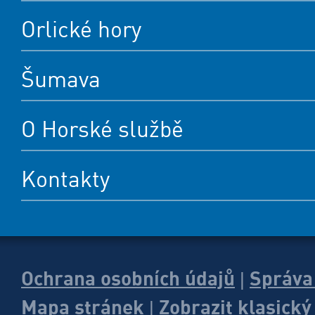
Orlické hory
Šumava
O Horské službě
Kontakty
Ochrana osobních údajů
Správa
|
Mapa stránek
Zobrazit klasick
|