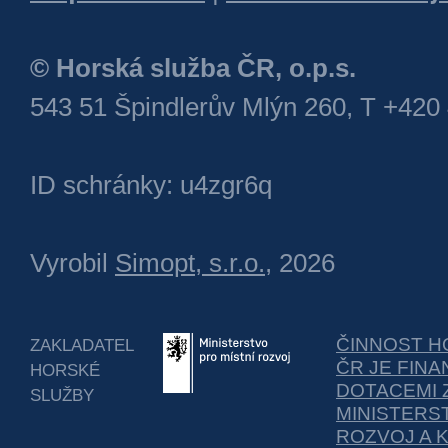
© Horská služba ČR, o.p.s.
543 51 Špindlerův Mlýn 260, T +420
ID schránky: u4zgr6q
Vyrobil
Simopt, s.r.o.
, 2026
ČINNOST H
ZAKLADATEL
ČR JE FIN
HORSKÉ
DOTACEMI 
SLUŽBY
MINISTERS
ROZVOJ A 