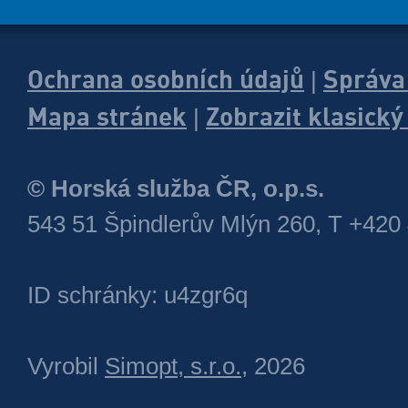
Ochrana osobních údajů
Správa
|
Mapa stránek
Zobrazit klasick
|
© Horská služba ČR, o.p.s.
543 51 Špindlerův Mlýn 260, T +420
ID schránky: u4zgr6q
Vyrobil
Simopt, s.r.o.
, 2026