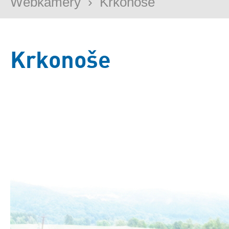
Webkamery
›
Krkonoše
Krkonoše