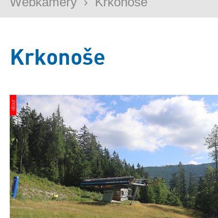
Webkamery
›
Krkonoše
Krkonoše