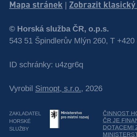
Mapa stránek
Zobrazit klasick
|
© Horská služba ČR, o.p.s.
543 51 Špindlerův Mlýn 260, T +420
ID schránky: u4zgr6q
Vyrobil
Simopt, s.r.o.
, 2026
ČINNOST H
ZAKLADATEL
ČR JE FIN
HORSKÉ
DOTACEMI 
SLUŽBY
MINISTERS