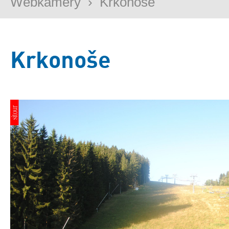
Webkamery
›
Krkonoše
Krkonoše