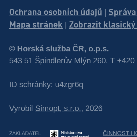
Ochrana osobních údajů
Správa
|
Mapa stránek
Zobrazit klasick
|
© Horská služba ČR, o.p.s.
543 51 Špindlerův Mlýn 260, T +420
ID schránky: u4zgr6q
Vyrobil
Simopt, s.r.o.
, 2026
ČINNOST H
ZAKLADATEL