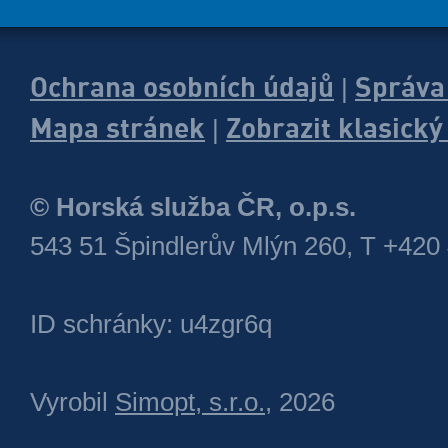
Ochrana osobních údajů
Správa
|
Mapa stránek
Zobrazit klasick
|
© Horská služba ČR, o.p.s.
543 51 Špindlerův Mlýn 260, T +420
ID schránky: u4zgr6q
Vyrobil
Simopt, s.r.o.
, 2026