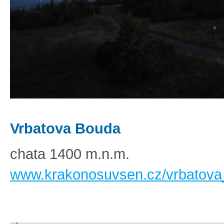
Vrbatova Bouda
chata 1400 m.n.m.
www.krakonosuvsen.cz/vrbatova