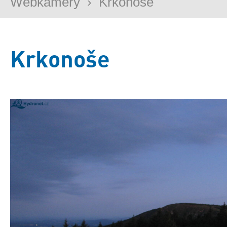
Webkamery
›
Krkonoše
Krkonoše