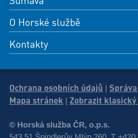
Šumava
O Horské službě
Kontakty
Ochrana osobních údajů
Správa
|
Mapa stránek
Zobrazit klasick
|
© Horská služba ČR, o.p.s.
543 51 Špindlerův Mlýn 260, T +420