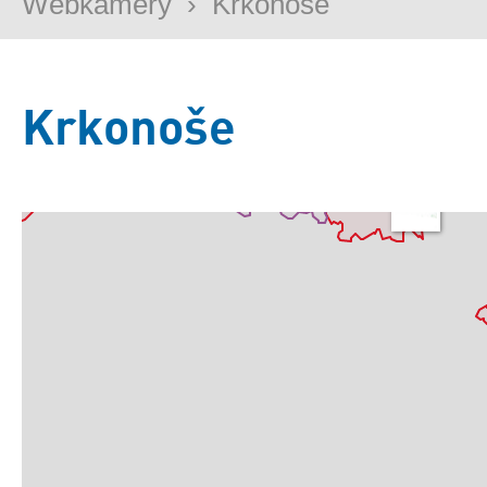
Webkamery
›
Krkonoše
Krkonoše
Základní
Satelitní
Turistická