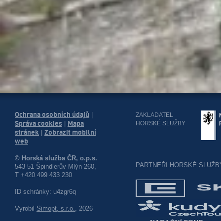
Ochrana osobních údajů
|
ZAKLADATEL
Správa cookies
Mapa
HORSKÉ SLUŽBY
|
stránek
Zobrazit mobilní
|
web
© Horská služba ČR, o.p.s.
PARTNEŘI HORSKÉ SLUŽB
543 51 Špindlerův Mlýn 260,
T +420 499 433 230
ID schránky: u4zgr6q
Vyrobil
Simopt, s.r.o.
, 2026