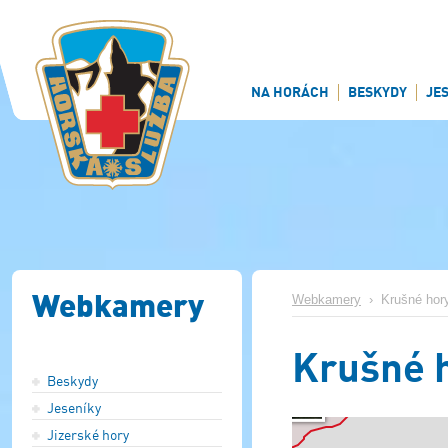
NA HORÁCH
BESKYDY
JE
Webkamery
Webkamery
›
Krušné hor
Krušné 
Beskydy
Jeseníky
Jizerské hory