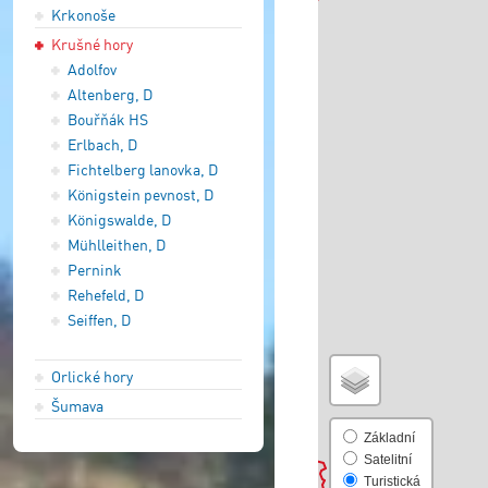
Krkonoše
Krušné hory
Adolfov
Altenberg, D
Bouřňák HS
Erlbach, D
Fichtelberg lanovka, D
Königstein pevnost, D
Königswalde, D
Mühlleithen, D
Pernink
Rehefeld, D
Seiffen, D
Orlické hory
Šumava
Základní
Satelitní
Turistická