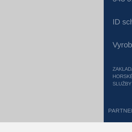
ID sc
Vyrob
ZAKLAD
HORSK
SLUŽBY
PARTNE