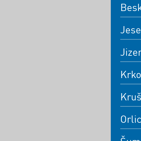
Bes
Jese
Jize
Krk
Kruš
Orli