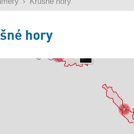
amery
›
Krušné hory
šné hory
26
9
+
−