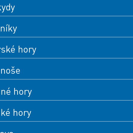
kydy
níky
rské hory
onoše
né hory
cké hory