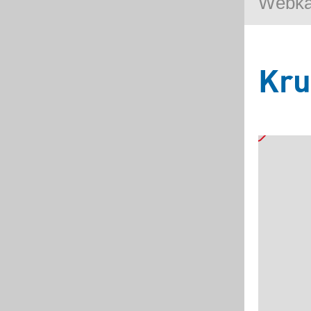
Webk
Kru
5
3
2
Základní
Satelitní
Turistická