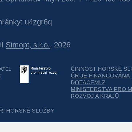
hránky: u4zgr6q
il
Simopt, s.r.o.
, 2026
ČINNOST HORSKÉ SL
ATEL
ČR JE FINANCOVÁNA
É
DOTACEMI Z
MINISTERSTVA PRO M
ROZVOJ A KRAJŮ
ŘI HORSKÉ SLUŽBY