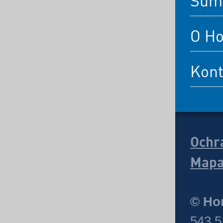
Šum
O Ho
Kont
Ochr
Mapa
© Hor
543 5