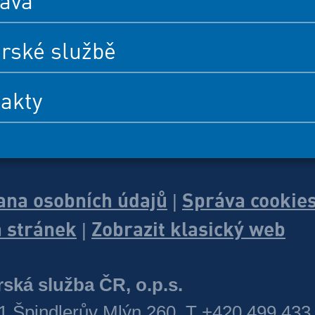
ava
rské službě
akty
ana osobních údajů
Správa cookie
|
 stránek
Zobrazit klasický web
|
ská služba ČR, o.p.s.
1 Špindlerův Mlýn 260, T +420 499 433