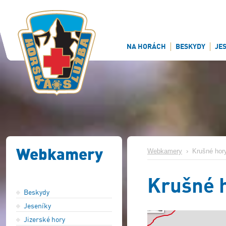
NA HORÁCH
BESKYDY
JE
Webkamery
Webkamery
›
Krušné hor
Krušné 
Beskydy
Jeseníky
Jizerské hory