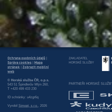
Ochrana osobních údajů
|
ZAKLADATEL
Správa cookies
Mapa
HORSKÉ SLUŽBY
|
stránek
Zobrazit mobilní
|
web
© Horská služba ČR, o.p.s.
PARTNEŘI HORSKÉ SLUŽB
543 51 Špindlerův Mlýn 260,
T +420 499 433 230
ID schránky: u4zgr6q
Vyrobil
Simopt, s.r.o.
, 2026