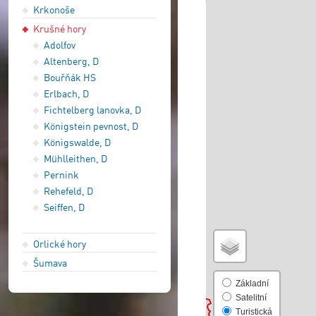
Krkonoše
Krušné hory
Adolfov
Altenberg, D
Bouřňák HS
Erlbach, D
Fichtelberg lanovka, D
Königstein pevnost, D
Königswalde, D
Mühlleithen, D
Pernink
Rehefeld, D
Seiffen, D
Orlické hory
Šumava
Základní
Satelitní
Turistická