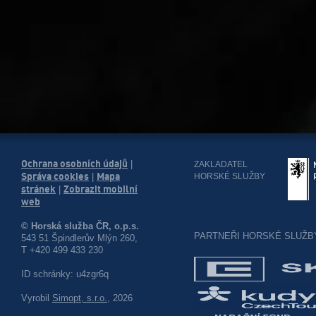
Ochrana osobních údajů
|
ZAKLADATEL
Správa cookies
Mapa
HORSKÉ SLUŽBY
|
stránek
Zobrazit mobilní
|
web
© Horská služba ČR, o.p.s.
PARTNEŘI HORSKÉ SLUŽB
543 51 Špindlerův Mlýn 260,
T +420 499 433 230
ID schránky: u4zgr6q
Vyrobil
Simopt, s.r.o.
, 2026