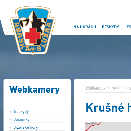
NA HORÁCH
BESKYDY
JE
Webkamery
Webkamery
›
Krušné hor
Krušné 
Beskydy
Jeseníky
Jizerské hory