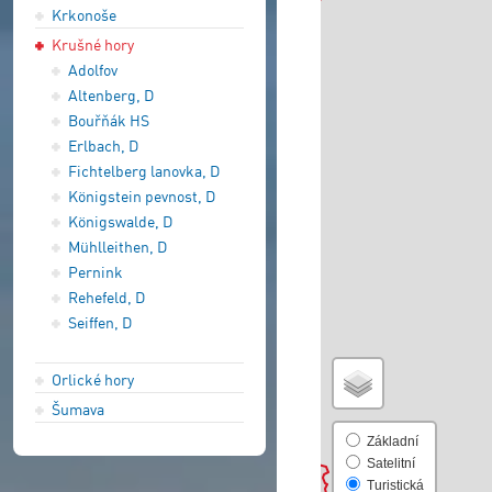
Krkonoše
Krušné hory
Adolfov
Altenberg, D
Bouřňák HS
Erlbach, D
Fichtelberg lanovka, D
Königstein pevnost, D
Königswalde, D
Mühlleithen, D
Pernink
Rehefeld, D
Seiffen, D
Orlické hory
Šumava
Základní
Satelitní
Turistická