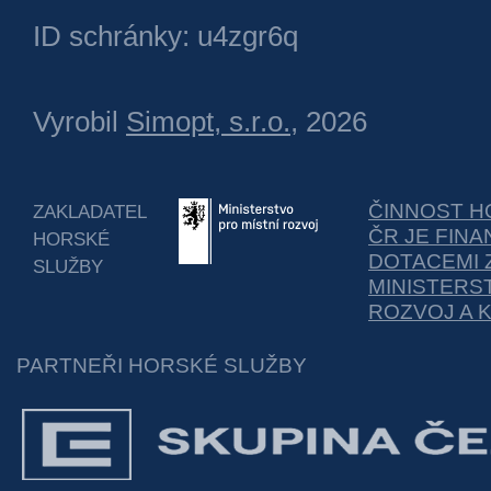
ID schránky: u4zgr6q
Vyrobil
Simopt, s.r.o.
, 2026
ČINNOST H
ZAKLADATEL
ČR JE FIN
HORSKÉ
DOTACEMI 
SLUŽBY
MINISTERS
ROZVOJ A 
PARTNEŘI HORSKÉ SLUŽBY