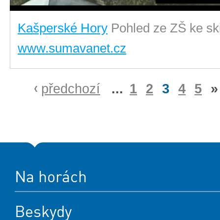
Kašperské Hory
Pohled ze ZŠ ke sk
www.sumavanet.cz
předchozí
...
1
2
3
4
5
»
Na horách
Beskydy