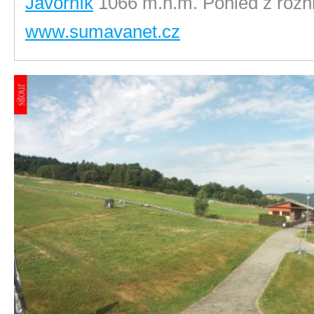
Javorník
1066 m.n.m. Pohled z rozh
www.sumavanet.cz