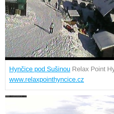
Hynčice pod Sušinou
Relax Point H
www.relaxpointhyncice.cz