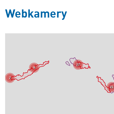
Webkamery
27
9
2
21
Základní
Satelitní
Turistická