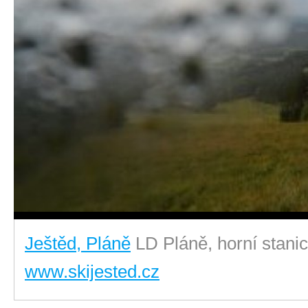
Ještěd, Pláně
LD Pláně, horní stani
www.skijested.cz