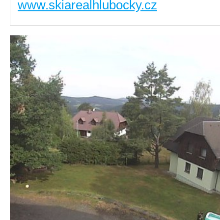
www.skiarealhlubocky.cz