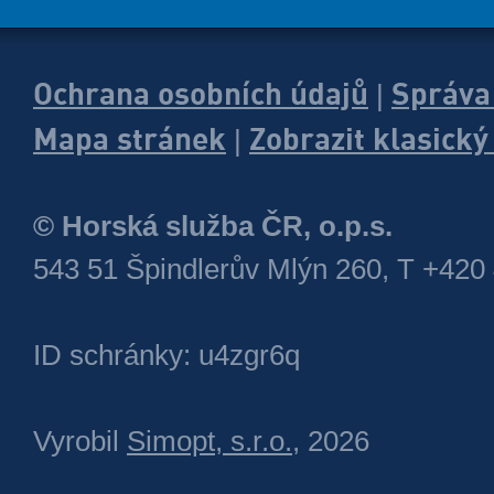
Ochrana osobních údajů
Správa
|
Mapa stránek
Zobrazit klasick
|
© Horská služba ČR, o.p.s.
543 51 Špindlerův Mlýn 260, T +420
ID schránky: u4zgr6q
Vyrobil
Simopt, s.r.o.
, 2026