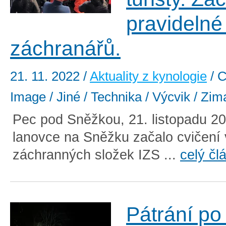
pravidelné
záchranářů.
21. 11. 2022
/
Aktuality z kynologie
/ C
Image / Jiné / Technika / Výcvik / Zim
Pec pod Sněžkou, 21. listopadu 2
lanovce na Sněžku začalo cvičení
záchranných složek IZS ...
celý čl
Pátrání po 