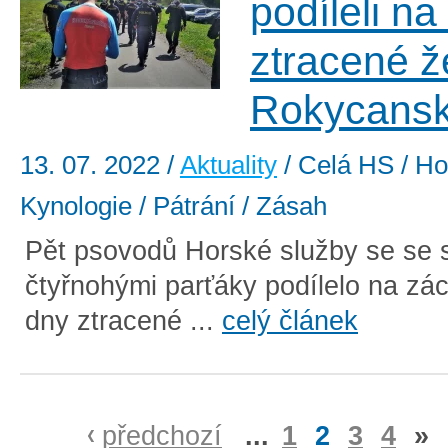
podíleli n
ztracené ž
Rokycans
13. 07. 2022
/
Aktuality
/ Celá HS / Hor
Kynologie / Pátrání / Zásah
Pět psovodů Horské služby se se 
čtyřnohými parťáky podílelo na zá
dny ztracené ...
celý článek
předchozí
...
1
2
3
4
»