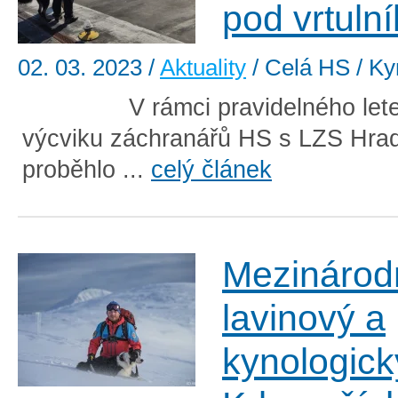
pod vrtuln
02. 03. 2023
/
Aktuality
/ Celá HS / Ky
V rámci pravidelného lete
výcviku záchranářů HS s LZS Hra
proběhlo ...
celý článek
Mezinárod
lavinový a
kynologick