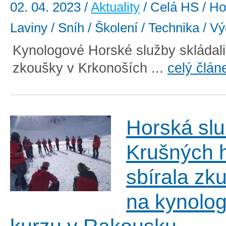
02. 04. 2023
/
Aktuality
/ Celá HS / Hor
Laviny / Sníh / Školení / Technika / V
Kynologové Horské služby skládali
zkoušky v Krkonoších ...
celý člán
Horská slu
Krušných 
sbírala zk
na kynolo