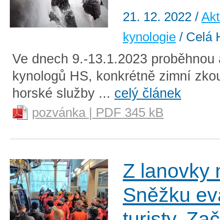
21. 12. 2022
/
Akt
kynologie
/ Celá 
Ve dnech 9.-13.1.2023 proběhnou 
kynologů HS, konkrétně zimní zk
horské služby ...
celý článek
pozvánka | PDF 345 kB
Z lanovky 
Sněžku ev
turisty. Za