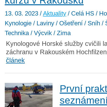
kurzu v Rakousku
13. 03. 2023
/
Aktuality
/ Celá HS / Ho
Kynologie / Laviny / Ošetření / Sníh / 
Technika / Výcvik / Zima
Kynologové Horské služby cvičili l
záchranu v Rakouském Hochfilzen
článek
První prak
seznámení