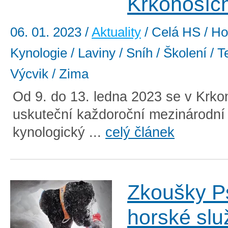
Krkonošíc
06. 01. 2023
/
Aktuality
/ Celá HS / Ho
Kynologie / Laviny / Sníh / Školení / T
Výcvik / Zima
Od 9. do 13. ledna 2023 se v Krko
uskuteční každoroční mezinárodní 
kynologický ...
celý článek
Zkoušky P
horské slu