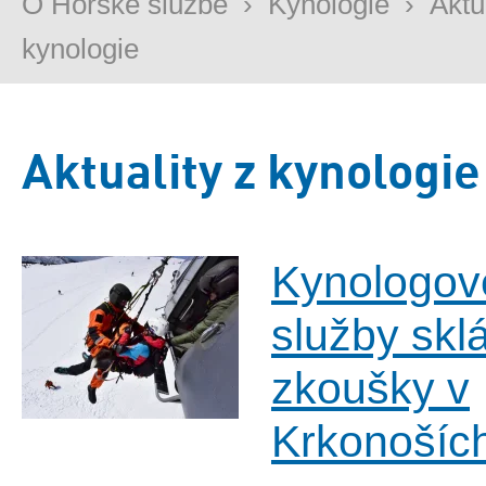
O Horské službě
›
Kynologie
›
Aktu
kynologie
Aktuality z kynologie
Kynologov
služby sklá
zkoušky v
Krkonošíc