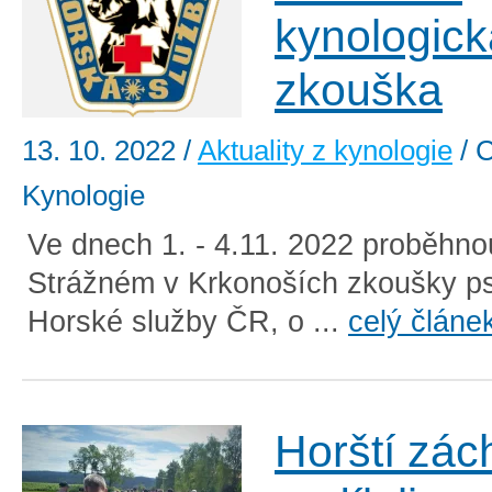
kynologick
zkouška
13. 10. 2022
/
Aktuality z kynologie
/ C
Kynologie
Ve dnech 1. - 4.11. 2022 proběhno
Strážném v Krkonoších zkoušky p
Horské služby ČR, o ...
celý článe
Horští zác