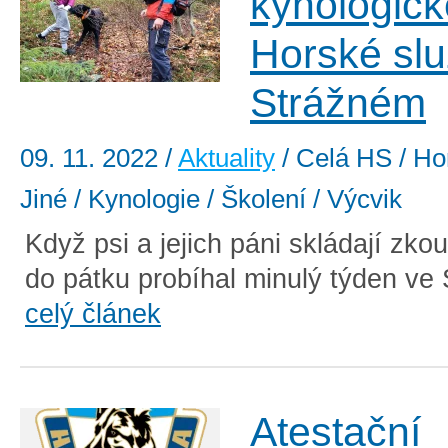
kynologick
Horské slu
Strážném
09. 11. 2022
/
Aktuality
/ Celá HS / Hor
Jiné / Kynologie / Školení / Výcvik
Když psi a jejich páni skládají zko
do pátku probíhal minulý týden ve 
celý článek
Atestační