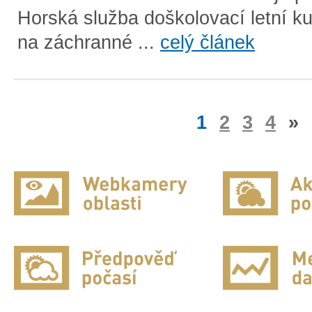
Horská služba doškolovací letní k
na záchranné ...
celý článek
1
2
3
4
»