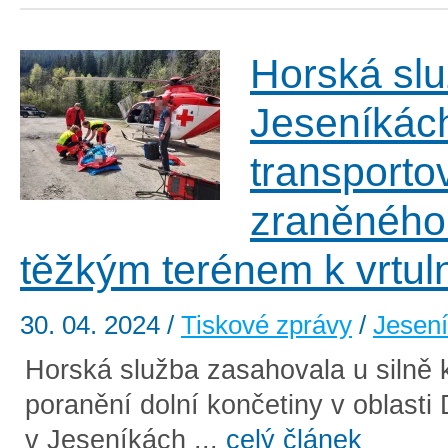
Horská slu
Jeseníkác
transporto
zraněného
těžkým terénem k vrtul
30. 04. 2024
/
Tiskové zprávy
/
Jesen
Horská služba zasahovala u silně 
poranění dolní končetiny v oblasti
v Jeseníkách ...
celý článek