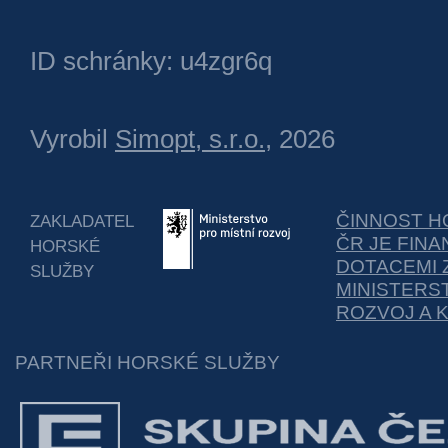
ID schránky: u4zgr6q
Vyrobil
Simopt, s.r.o.
, 2026
ČINNOST H
ZAKLADATEL
ČR JE FIN
HORSKÉ
DOTACEMI 
SLUŽBY
MINISTERS
ROZVOJ A 
PARTNEŘI HORSKÉ SLUŽBY