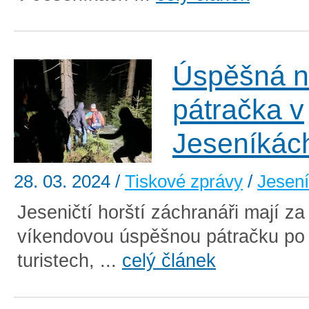
Úspěšná n
pátračka v
Jeseníkác
28. 03. 2024
/
Tiskové zprávy
/
Jesen
Jeseničtí horští záchranáři mají z
víkendovou úspěšnou pátračku po 
turistech, ...
celý článek