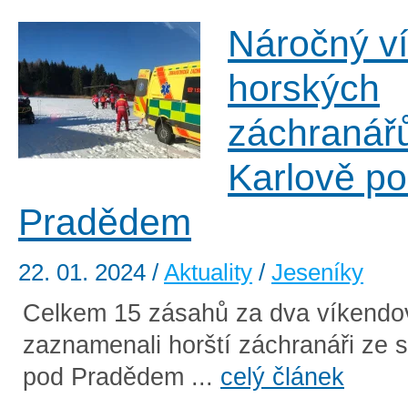
Náročný v
horských
záchranář
Karlově p
Pradědem
22. 01. 2024
/
Aktuality
/
Jeseníky
Celkem 15 zásahů za dva víkendo
zaznamenali horští záchranáři ze s
pod Pradědem ...
celý článek