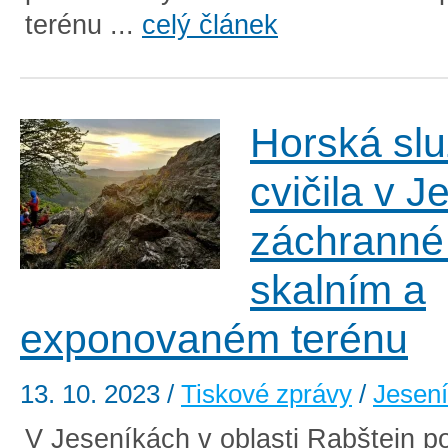
terénu ...
celý článek
Horská sl
cvičila v 
záchranné
skalním a
exponovaném terénu
13. 10. 2023
/
Tiskové zprávy
/
Jesen
V Jeseníkách v oblasti Rabštejn p