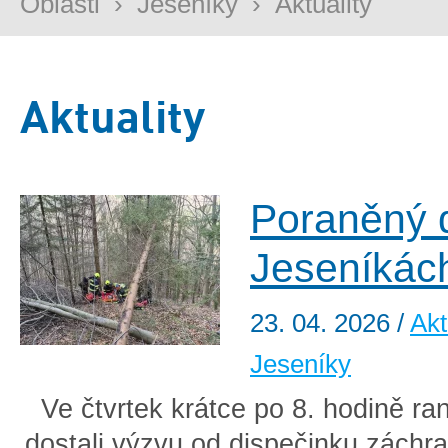
Oblasti
›
Jeseníky
›
Aktuality
Aktuality
Poraněný 
Jeseníkác
23. 04. 2026
/
Akt
Jeseníky
Ve čtvrtek krátce po 8. hodině ra
dostali výzvu od dispečinku záchra