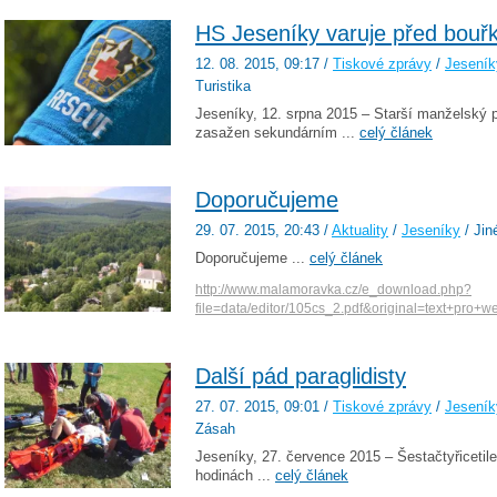
HS Jeseníky varuje před bouř
12. 08. 2015
, 09:17
/
Tiskové zprávy
/
Jeseník
Turistika
Jeseníky, 12. srpna 2015 – Starší manželský p
zasažen sekundárním ...
celý článek
Doporučujeme
29. 07. 2015
, 20:43
/
Aktuality
/
Jeseníky
/ Jin
Doporučujeme ...
celý článek
http://www.malamoravka.cz/e_download.php?
file=data/editor/105cs_2.pdf&original=text+pro+w
Další pád paraglidisty
27. 07. 2015
, 09:01
/
Tiskové zprávy
/
Jeseník
Zásah
Jeseníky, 27. července 2015 – Šestačtyřicetile
hodinách ...
celý článek