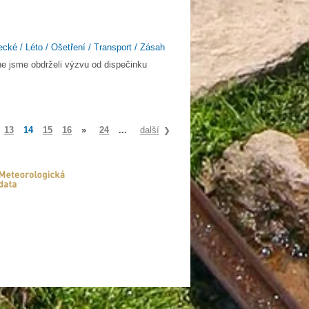
ecké / Léto / Ošetření / Transport / Zásah
ne jsme obdrželi výzvu od dispečinku
13
14
15
16
»
24
...
další