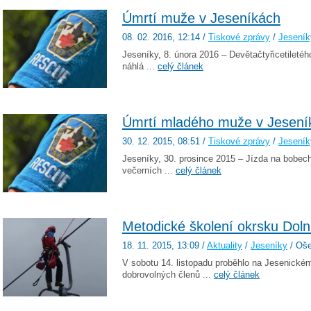
Úmrtí muže v Jeseníkách
08. 02. 2016
, 12:14
/
Tiskové zprávy
/
Jeseník
Jeseníky, 8. února 2016 – Devětačtyřicetiletéh
náhlá ...
celý článek
Úmrtí mladého muže v Jesení
30. 12. 2015
, 08:51
/
Tiskové zprávy
/
Jeseník
Jeseníky, 30. prosince 2015 – Jízda na bobec
večerních ...
celý článek
Metodické školení okrsku Dol
18. 11. 2015
, 13:09
/
Aktuality
/
Jeseníky
/ Oše
V sobotu 14. listopadu proběhlo na Jesenické
dobrovolných členů ...
celý článek