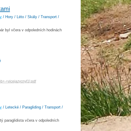
kami
y
/ Hory / Léto / Skály / Transport /
ár byl včera v odpoledních hodinách
é
eb+-+vicejazycny[1].pdf
y
/ Letecké / Paragliding / Transport /
tý paraglidista včera v odpoledních