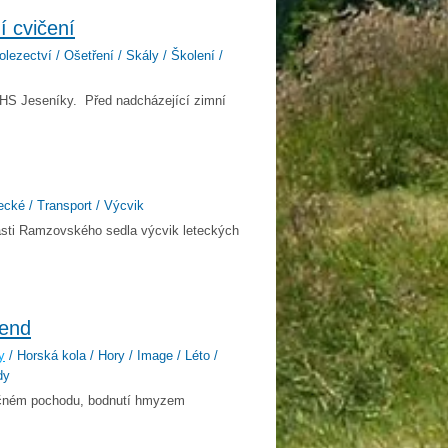
í cvičení
olezectví / Ošetření / Skály / Školení /
ů HS Jeseníky. Před nadcházející zimní
ecké / Transport / Výcvik
lasti Ramzovského sedla výcvik leteckých
kend
y
/ Horská kola / Hory / Image / Léto /
dy
ročném pochodu, bodnutí hmyzem