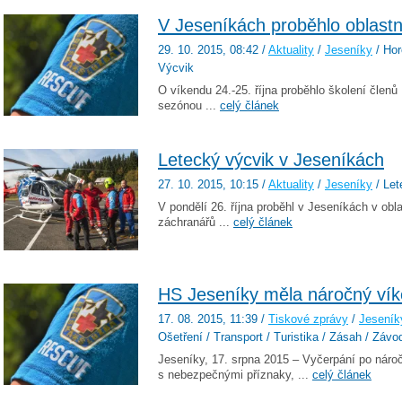
V Jeseníkách proběhlo oblastn
29. 10. 2015
, 08:42
/
Aktuality
/
Jeseníky
/ Hor
Výcvik
O víkendu 24.-25. října proběhlo školení člen
sezónou ...
celý článek
Letecký výcvik v Jeseníkách
27. 10. 2015
, 10:15
/
Aktuality
/
Jeseníky
/ Let
V pondělí 26. října proběhl v Jeseníkách v ob
záchranářů ...
celý článek
HS Jeseníky měla náročný ví
17. 08. 2015
, 11:39
/
Tiskové zprávy
/
Jeseník
Ošetření / Transport / Turistika / Zásah / Závo
Jeseníky, 17. srpna 2015 – Vyčerpání po ná
s nebezpečnými příznaky, ...
celý článek