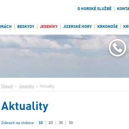
O HORSKÉ SLUŽBĚ
KONT
ORÁCH
BESKYDY
JESENÍKY
JIZERSKÉ HORY
KRKONOŠE
KR
Oblasti
›
Jeseníky
›
Aktuality
Aktuality
Zobrazit na stránce:
10
|
20
|
30
|
50