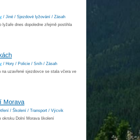
y
/ Jiné / Sjezdové lyžování / Zásah
o lyžaře dnes dopoledne zřejmě postihla
kách
y
/ Hory / Policie / Sníh / Zásah
h na uzavřené sjezdovce se stala včera ve
ní Morava
tření / Školení / Transport / Výcvik
m okrsku Dolní Morava školení