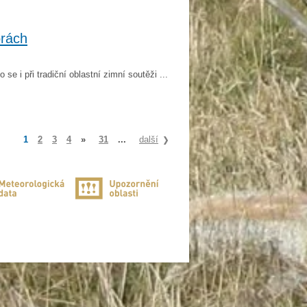
orách
o se i při tradiční oblastní zimní soutěži ...
1
2
3
4
»
31
...
další