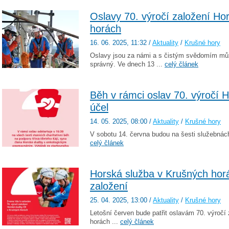
Oslavy 70. výročí založení Ho
horách
16. 06. 2025
, 11:32
/
Aktuality
/
Krušné hory
Oslavy jsou za námi a s čistým svědomím můž
správný. Ve dnech 13 ...
celý článek
Běh v rámci oslav 70. výročí 
účel
14. 05. 2025
, 08:00
/
Aktuality
/
Krušné hory
V sobotu 14. června budou na šesti služebnách
celý článek
Horská služba v Krušných horá
založení
25. 04. 2025
, 13:00
/
Aktuality
/
Krušné hory
Letošní červen bude patřit oslavám 70. výroč
horách ...
celý článek