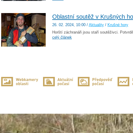
Oblastní soutěž v Krušných h
26. 02. 2024
, 10:00
/
Aktuality
/
Krušné hory
Horští záchranáři jsou staří soutěživci. Potvrdil
celý článek