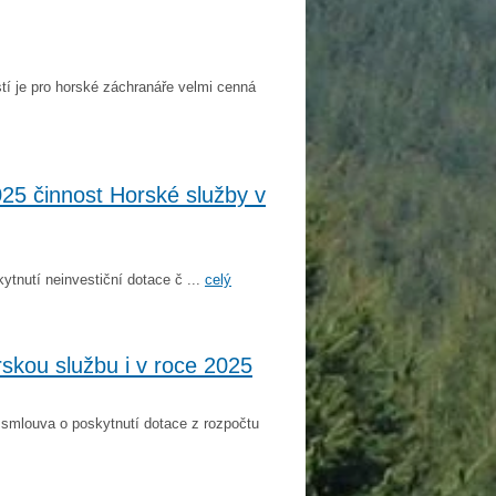
í je pro horské záchranáře velmi cenná
025 činnost Horské služby v
tnutí neinvestiční dotace č ...
celý
rskou službu i v roce 2025
 smlouva o poskytnutí dotace z rozpočtu