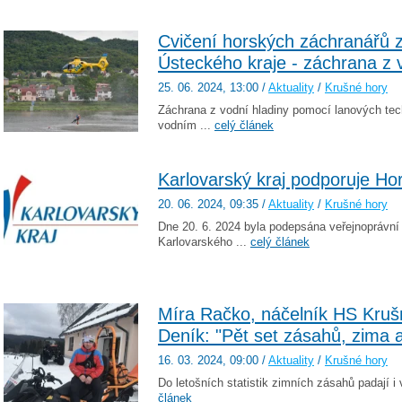
Cvičení horských záchranářů 
Ústeckého kraje - záchrana z 
25. 06. 2024
, 13:00
/
Aktuality
/
Krušné hory
Záchrana z vodní hladiny pomocí lanových tec
vodním ...
celý článek
Karlovarský kraj podporuje Ho
20. 06. 2024
, 09:35
/
Aktuality
/
Krušné hory
Dne 20. 6. 2024 byla podepsána veřejnoprávní
Karlovarského ...
celý článek
Míra Račko, náčelník HS Kruš
Deník: "Pět set zásahů, zima a
16. 03. 2024
, 09:00
/
Aktuality
/
Krušné hory
Do letošních statistik zimních zásahů padají i 
článek