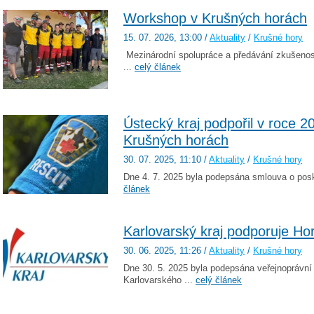
Workshop v Krušných horách
15. 07. 2026
, 13:00
/
Aktuality
/
Krušné hory
Mezinárodní spolupráce a předávání zkušenost
...
celý článek
Ústecký kraj podpořil v roce 2
Krušných horách
30. 07. 2025
, 11:10
/
Aktuality
/
Krušné hory
Dne 4. 7. 2025 byla podepsána smlouva o posky
článek
Karlovarský kraj podporuje Ho
30. 06. 2025
, 11:26
/
Aktuality
/
Krušné hory
Dne 30. 5. 2025 byla podepsána veřejnoprávní
Karlovarského ...
celý článek