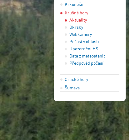
Krkonoše
Krušné hory
Aktuality
Okrsky
Webkamery
Počasí v oblasti
Upozornění HS
Data z meteostanic
Předpověď počasí
Orlické hory
Šumava