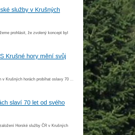
rské služby v Krušných
eme prohlásit, že zvolený koncept byl
HS Krušné hory mění svůj
 v Krušných horách probíhat oslavy 70 ...
ch slaví 70 let od svého
í založení Horské služby ČR v Krušných