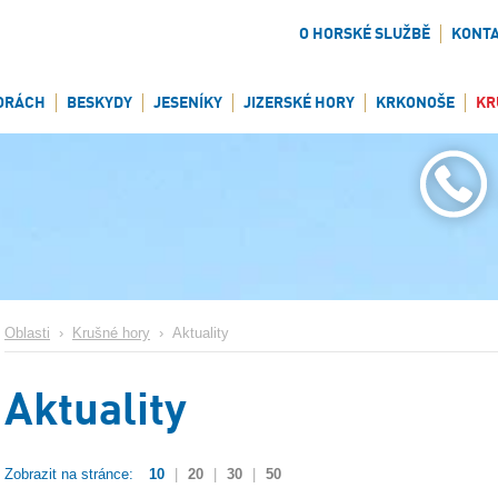
O HORSKÉ SLUŽBĚ
KONT
ORÁCH
BESKYDY
JESENÍKY
JIZERSKÉ HORY
KRKONOŠE
KR
Oblasti
›
Krušné hory
›
Aktuality
Aktuality
Zobrazit na stránce:
10
|
20
|
30
|
50