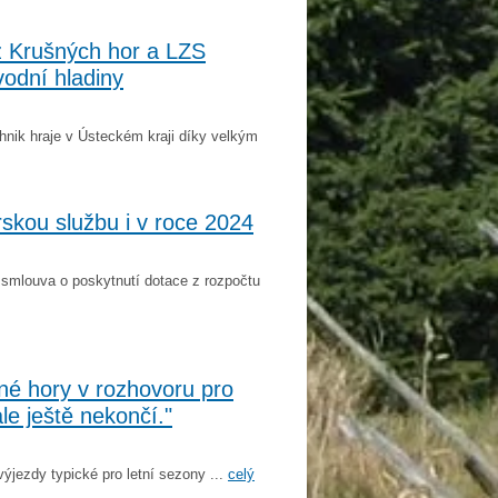
z Krušných hor a LZS
vodní hladiny
hnik hraje v Ústeckém kraji díky velkým
rskou službu i v roce 2024
 smlouva o poskytnutí dotace z rozpočtu
né hory v rozhovoru pro
le ještě nekončí."
výjezdy typické pro letní sezony ...
celý