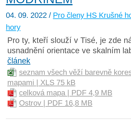
04. 09. 2022
/
Pro členy HS Krušné h
hory
Pro ty, kteří slouží v Tisé, je zde n
usnadnění orientace ve skalním lab
článek
seznam všech věží barevně kore
mapami | XLS 75 kB
celková mapa | PDF 4,9 MB
Ostrov | PDF 16,8 MB