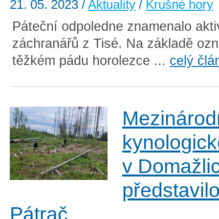
21. 05. 2023
/
Aktuality
/
Krušné hory
Páteční odpoledne znamenalo akti
záchranářů z Tisé. Na základě oz
těžkém pádu horolezce ...
celý člá
Mezinárod
kynologick
v Domažlic
představil
Pátrač