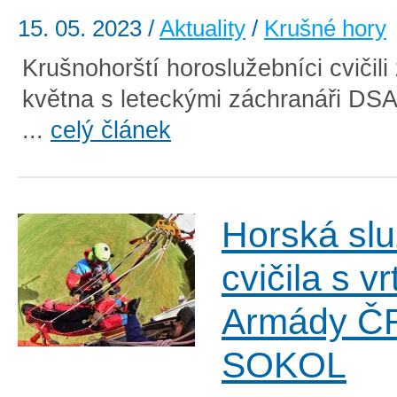
15. 05. 2023
/
Aktuality
/
Krušné hory
Krušnohorští horoslužebníci cvičil
května s leteckými záchranáři DSA 
...
celý článek
Horská sl
cvičila s v
Armády Č
SOKOL