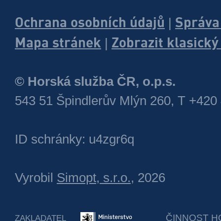
Ochrana osobních údajů
Správa
|
Mapa stránek
Zobrazit klasick
|
© Horská služba ČR, o.p.s.
543 51 Špindlerův Mlýn 260, T +420
ID schránky: u4zgr6q
Vyrobil
Simopt, s.r.o.
, 2026
ČINNOST H
ZAKLADATEL