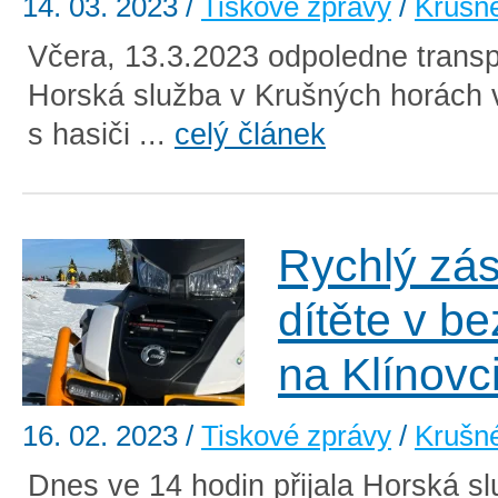
14. 03. 2023
/
Tiskové zprávy
/
Krušn
Včera, 13.3.2023 odpoledne transp
Horská služba v Krušných horách 
s hasiči ...
celý článek
Rychlý zá
dítěte v b
na Klínovc
16. 02. 2023
/
Tiskové zprávy
/
Krušn
Dnes ve 14 hodin přijala Horská s