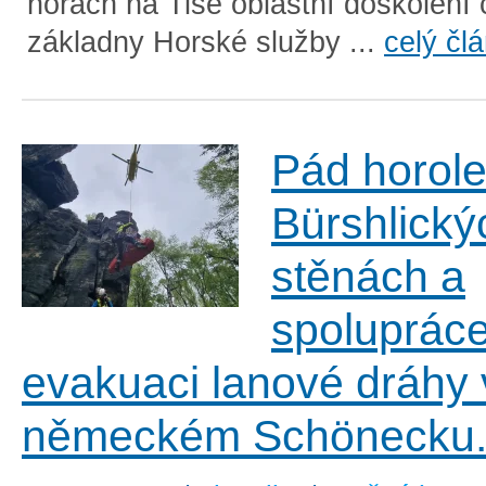
horách na Tisé oblastní doškolení 
základny Horské služby ...
celý čl
Pád horole
Bürshlický
stěnách a
spolupráce
evakuaci lanové dráhy 
německém Schönecku