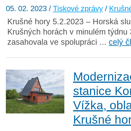
05. 02. 2023
/
Tiskové zprávy
/
Krušn
Krušné hory 5.2.2023 – Horská sl
Krušných horách v minulém týdnu 
zasahovala ve spolupráci ...
celý č
Moderniza
stanice Ko
Vížka, obl
Krušné ho