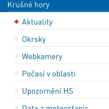
Krušné hory
Aktuality
Okrsky
Webkamery
Počasí v oblasti
Upozornění HS
Data z meteostanic