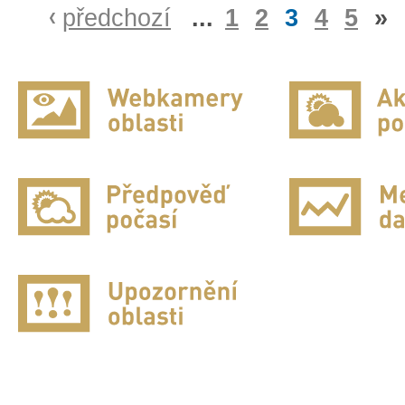
předchozí
...
1
2
3
4
5
»