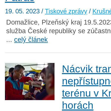
19. 05. 2023
/
Tiskové zprávy
/
Krušn
Domažlice, Plzeňský kraj 19.5.20
služba České republiky se zúčastni
...
celý článek
Nácvik tra
nepřístup
terénu v K
horách