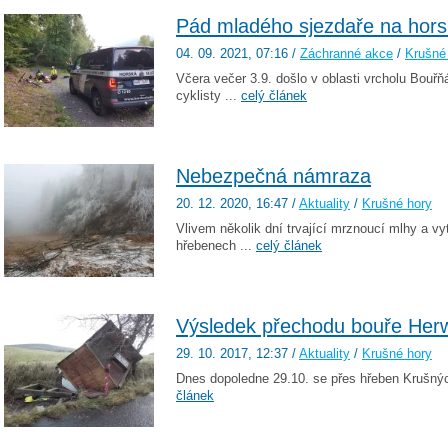
Pád mladého sjezdaře na hor
04. 09. 2021
, 07:16
/
Záchranné akce
/
Krušné
Včera večer 3.9. došlo v oblasti vrcholu Bouř
cyklisty ...
celý článek
Nebezpečná námraza
20. 12. 2020
, 16:47
/
Aktuality
/
Krušné hory
Vlivem několik dní trvající mrznoucí mlhy a vy
hřebenech ...
celý článek
Výsledek přechodu bouře Herw
29. 10. 2017
, 12:37
/
Aktuality
/
Krušné hory
Dnes dopoledne 29.10. se přes hřeben Krušnýc
článek