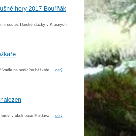
rušné hory 2017 Bouřňák
imní soutěž Horské služby v Krušných
ěžkaře
ívadla na sedícího běžkaře ...
celý
 nalezen
ferovi v okolí obce Moldava ...
celý