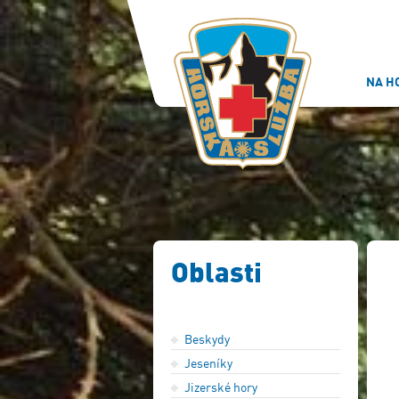
NA H
Oblasti
Beskydy
Jeseníky
Jizerské hory