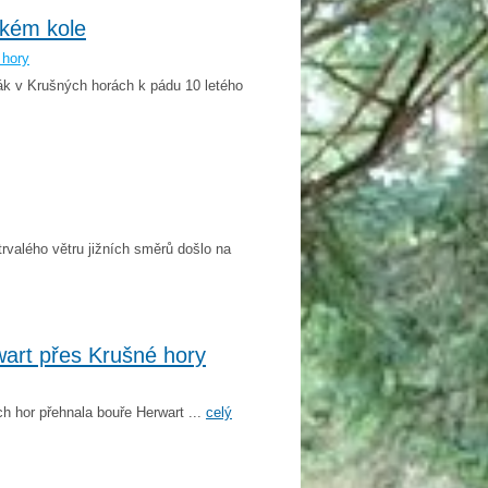
ském kole
 hory
ňák v Krušných horách k pádu 10 letého
trvalého větru jižních směrů došlo na
art přes Krušné hory
h hor přehnala bouře Herwart ...
celý