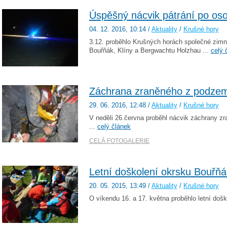
Úspěšný nácvik pátrání po os
04. 12. 2016
, 10:14
/
Aktuality
/
Krušné hory
3.12. proběhlo Krušných horách společné zimn
Bouřňák, Klíny a Bergwachtu Holzhau ...
celý 
Záchrana zraněného z podzemí
29. 06. 2016
, 12:48
/
Aktuality
/
Krušné hory
V neděli 26.června proběhl nácvik záchrany z
...
celý článek
CELÁ FOTOGALERIE
Letní doškolení okrsku Bouřňá
20. 05. 2015
, 13:49
/
Aktuality
/
Krušné hory
O víkendu 16. a 17. května proběhlo letní doš