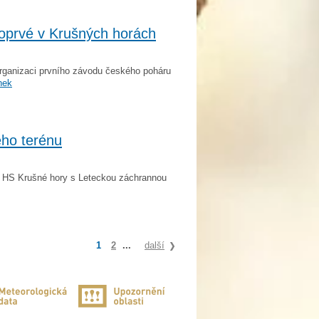
poprvé v Krušných horách
organizaci prvního závodu českého poháru
nek
ého terénu
í HS Krušné hory s Leteckou záchrannou
1
2
...
další