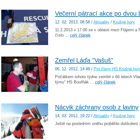
Večerní pátrací akce po dvou 
12. 02. 2013
, 08:58
/
Aktuality
/
Krušné hory
11.2.2013 v 17:00 se v oblasti mezi Flájemi 
číslo ...
celý článek
Zemřel Láďa "Vašuš"
06. 12. 2012
, 14:49
/
Pro členy HS Krušné hor
Počátkem tohoto týdne zemřel v 66 letech Vlad
týmu" HS Bouřňák ...
celý článek
Nácvik záchrany osob z laviny
14. 03. 2012
, 19:22
/
Aktuality
/
Krušné hory
Ještě na posledním sněhu proběhlo doškolení 