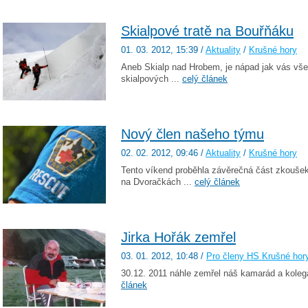
Skialpové tratě na Bouřňáku
01. 03. 2012
, 15:39
/
Aktuality
/
Krušné hory
Aneb Skialp nad Hrobem, je nápad jak vás všec
skialpových ...
celý článek
Nový člen našeho týmu
02. 02. 2012
, 09:46
/
Aktuality
/
Krušné hory
Tento víkend proběhla závěrečná část zkoušek 
na Dvoračkách ...
celý článek
Jirka Hořák zemřel
03. 01. 2012
, 10:48
/
Pro členy HS Krušné hor
30.12. 2011 náhle zemřel náš kamarád a koleg
článek