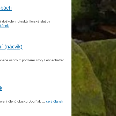
obách
í doškolení okrsků Horské služby
článek
 (nácvik)
raněné osoby z podzemí štoly Lehnschafter
k
kolení členů okrsku Bouřňák ...
celý článek