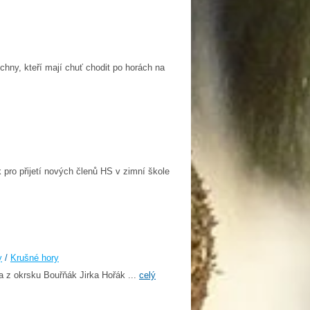
hny, kteří mají chuť chodit po horách na
pro přijetí nových členů HS v zimní škole
y
/
Krušné hory
a z okrsku Bouřňák Jirka Hořák ...
celý