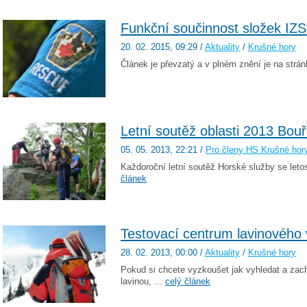
Funkční součinnost složek IZS
20. 02. 2015
, 09:29
/
Aktuality
/
Krušné hory
Článek je převzatý a v plném znění je na strán
Letní soutěž oblasti 2013 Bou
05. 05. 2013
, 22:21
/
Pro členy HS Krušné hor
Každoroční letní soutěž Horské služby se leto
článek
Testovací centrum lavinového
28. 02. 2013
, 00:00
/
Aktuality
/
Krušné hory
Pokud si chcete vyzkoušet jak vyhledat a zac
lavinou, ...
celý článek