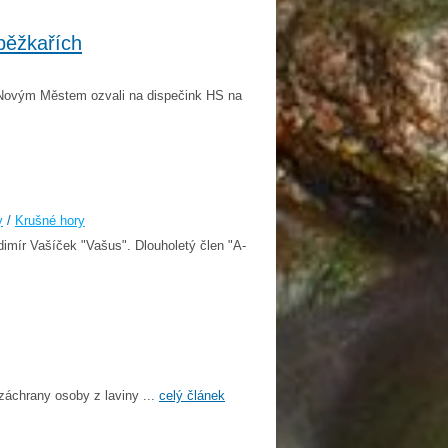
běžkařích
a Novým Městem ozvali na dispečink HS na
y
/
Krušné hory
imír Vašíček "Vašus". Dlouholetý člen "A-
záchrany osoby z laviny ...
celý článek