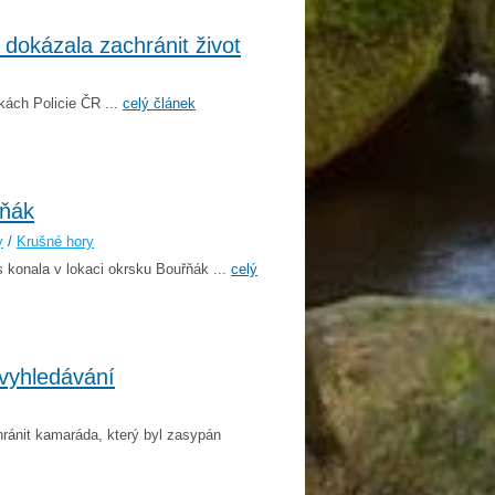
 dokázala zachránit život
kách Policie ČR ...
celý článek
řňák
y
/
Krušné hory
s konala v lokaci okrsku Bouřňák ...
celý
 vyhledávání
hránit kamaráda, který byl zasypán