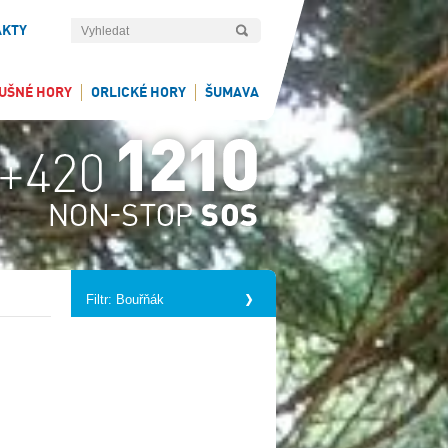
AKTY
UŠNÉ HORY
ORLICKÉ HORY
ŠUMAVA
Filtr: Bouřňák