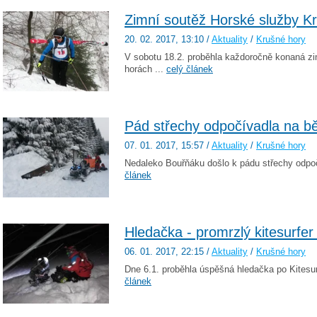
Zimní soutěž Horské služby K
20. 02. 2017
, 13:10
/
Aktuality
/
Krušné hory
V sobotu 18.2. proběhla každoročně konaná z
horách ...
celý článek
Pád střechy odpočívadla na b
07. 01. 2017
, 15:57
/
Aktuality
/
Krušné hory
Nedaleko Bouřňáku došlo k pádu střechy odpoč
článek
Hledačka - promrzlý kitesurfer
06. 01. 2017
, 22:15
/
Aktuality
/
Krušné hory
Dne 6.1. proběhla úspěšná hledačka po Kitesur
článek