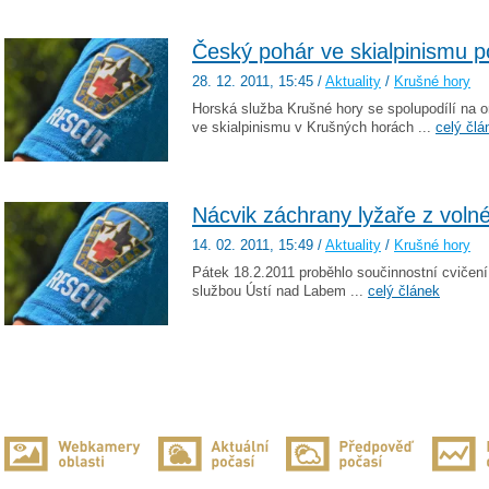
Český pohár ve skialpinismu 
28. 12. 2011
, 15:45
/
Aktuality
/
Krušné hory
Horská služba Krušné hory se spolupodílí na 
ve skialpinismu v Krušných horách ...
celý člá
Nácvik záchrany lyžaře z voln
14. 02. 2011
, 15:49
/
Aktuality
/
Krušné hory
Pátek 18.2.2011 proběhlo součinnostní cvičen
službou Ústí nad Labem ...
celý článek