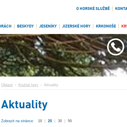
O HORSKÉ SLUŽBĚ
KONT
ORÁCH
BESKYDY
JESENÍKY
JIZERSKÉ HORY
KRKONOŠE
KR
Oblasti
›
Krušné hory
›
Aktuality
Aktuality
Zobrazit na stránce:
10
|
20
|
30
|
50