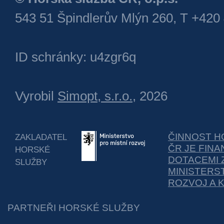
543 51 Špindlerův Mlýn 260, T +420
ID schránky: u4zgr6q
Vyrobil
Simopt, s.r.o.
, 2026
ČINNOST H
ZAKLADATEL
ČR JE FIN
HORSKÉ
DOTACEMI 
SLUŽBY
MINISTERS
ROZVOJ A 
PARTNEŘI HORSKÉ SLUŽBY