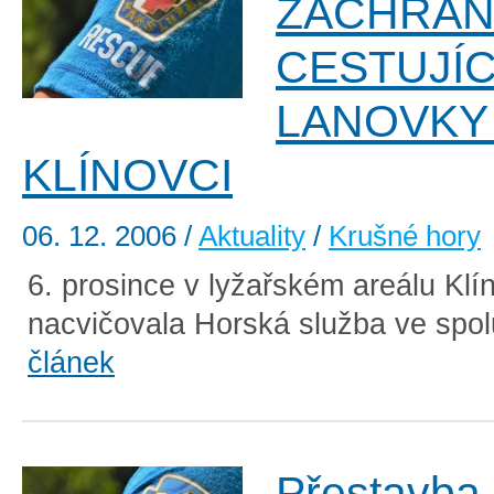
ZÁCHRAN
CESTUJÍC
LANOVKY
KLÍNOVCI
06. 12. 2006
/
Aktuality
/
Krušné hory
6. prosince v lyžařském areálu Klí
nacvičovala Horská služba ve spolu
článek
Přestavba 