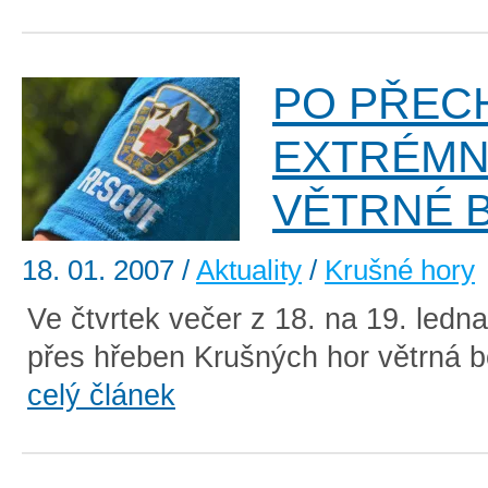
PO PŘEC
EXTRÉMN
VĚTRNÉ 
18. 01. 2007
/
Aktuality
/
Krušné hory
Ve čtvrtek večer z 18. na 19. ledn
přes hřeben Krušných hor větrná bo
celý článek