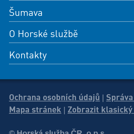
Šumava
O Horské službě
Kontakty
Ochrana osobních údajů
Správa
|
Mapa stránek
Zobrazit klasick
|
© Horská služba ČR, o.p.s.