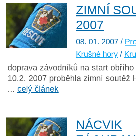
ZIMNÍ SO
2007
08. 01. 2007
/
Pr
Krušné hory
/
Kru
doprava závodníků na start obřího
10.2. 2007 proběhla zimní soutěž 
...
celý článek
NÁCVIK