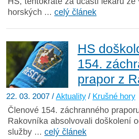
HS, tentokráte za účasti lékařů ze
horských ...
celý článek
HS doškol
154. zách
prapor z 
22. 03. 2007
/
Aktuality
/
Krušné hory
Členové 154. záchranného prapor
Rakovníka absolvovali doškolení 
služby ...
celý článek