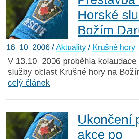
Horské sl
Božím Dar
16. 10. 2006
/
Aktuality
/
Krušné hory
V 13.10. 2006 proběhla kolaudace 
služby oblast Krušné hory na Boží
celý článek
Ukončení p
akce po