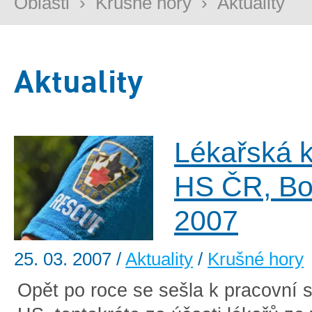
Oblasti
›
Krušné hory
›
Aktuality
Aktuality
Lékařská 
HS ČR, Bo
2007
25. 03. 2007
/
Aktuality
/
Krušné hory
Opět po roce se sešla k pracovní