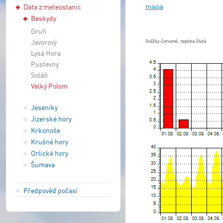
Data z meteostanic
mapa
Beskydy
Gruň
Javorový
Srážky-červené, teplota-žlutá
Lysá Hora
Pustevny
Soláň
Velký Polom
Jeseníky
Jizerské hory
Krkonoše
Krušné hory
Orlické hory
Šumava
Předpověď počasí