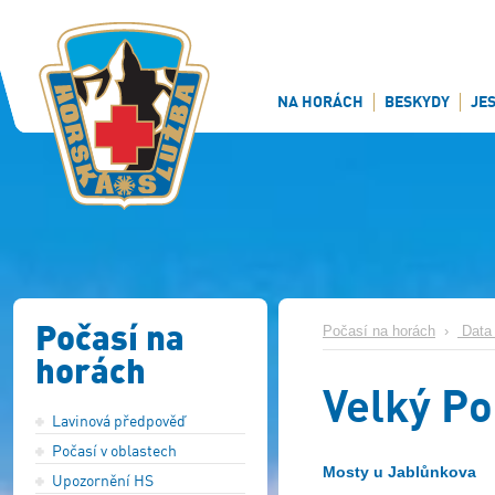
NA HORÁCH
BESKYDY
JE
Počasí na
Počasí na horách
›
Data 
horách
Velký P
Lavinová předpověď
Počasí v oblastech
Mosty u Jablůnkova
Upozornění HS