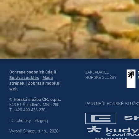
Ochrana osobních údajů
|
ZAKLADATEL
Správa cookies
Mapa
HORSKÉ SLUŽBY
|
stránek
Zobrazit mobilní
|
web
© Horská služba ČR, o.p.s.
PARTNEŘI HORSKÉ SLUŽB
543 51 Špindlerův Mlýn 260,
T +420 499 433 230
ID schránky: u4zgr6q
Vyrobil
Simopt, s.r.o.
, 2026