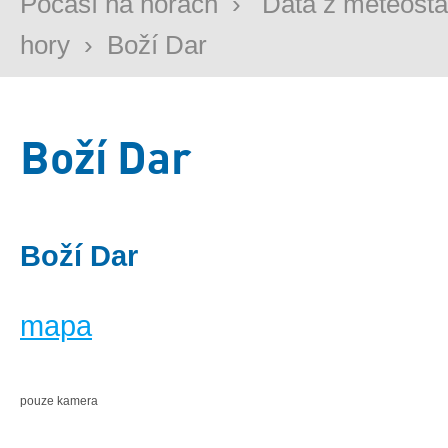
Počasí na horách
›
Data z meteosta
hory
›
Boží Dar
Boží Dar
Boží Dar
mapa
pouze kamera