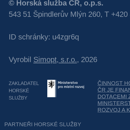
© Horská služba ČR, o.p.s.
543 51 Špindlerův Mlýn 260, T +420
ID schránky: u4zgr6q
Vyrobil
Simopt, s.r.o.
, 2026
ČINNOST H
ZAKLADATEL
ČR JE FIN
HORSKÉ
DOTACEMI 
SLUŽBY
MINISTERS
ROZVOJ A 
PARTNEŘI HORSKÉ SLUŽBY