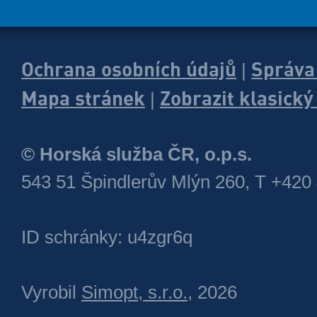
Ochrana osobních údajů
Správa
|
Mapa stránek
Zobrazit klasick
|
© Horská služba ČR, o.p.s.
543 51 Špindlerův Mlýn 260, T +420
ID schránky: u4zgr6q
Vyrobil
Simopt, s.r.o.
, 2026