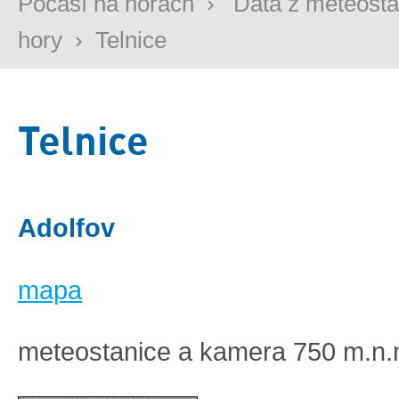
Počasí na horách
›
Data z meteosta
hory
›
Telnice
Telnice
Adolfov
mapa
meteostanice a kamera 750 m.n.